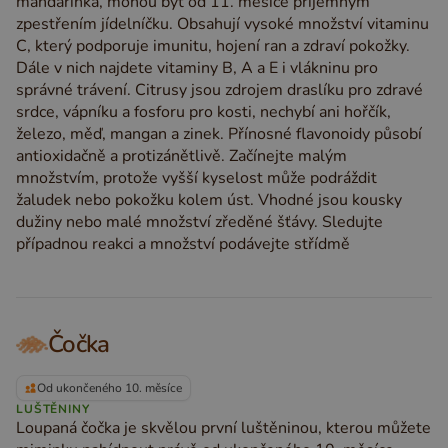
mandarinka, mohou být od 11. měsíce příjemným
zpestřením jídelníčku. Obsahují vysoké množství vitaminu
C, který podporuje imunitu, hojení ran a zdraví pokožky.
Dále v nich najdete vitaminy B, A a E i vlákninu pro
správné trávení. Citrusy jsou zdrojem draslíku pro zdravé
srdce, vápníku a fosforu pro kosti, nechybí ani hořčík,
železo, měď, mangan a zinek. Přínosné flavonoidy působí
antioxidačně a protizánětlivě. Začínejte malým
množstvím, protože vyšší kyselost může podráždit
žaludek nebo pokožku kolem úst. Vhodné jsou kousky
dužiny nebo malé množství zředěné šťávy. Sledujte
případnou reakci a množství podávejte střídmě
Čočka
Od ukončeného 10. měsíce
LUŠTĚNINY
Loupaná čočka je skvělou první luštěninou, kterou můžete