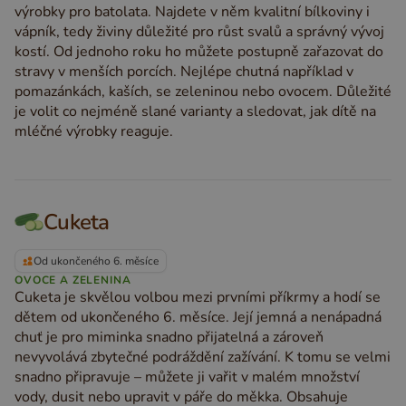
výrobky pro batolata. Najdete v něm kvalitní bílkoviny i
vápník, tedy živiny důležité pro růst svalů a správný vývoj
kostí. Od jednoho roku ho můžete postupně zařazovat do
stravy v menších porcích. Nejlépe chutná například v
pomazánkách, kaších, se zeleninou nebo ovocem. Důležité
je volit co nejméně slané varianty a sledovat, jak dítě na
mléčné výrobky reaguje.
Cuketa
Od ukončeného 6. měsíce
OVOCE A ZELENINA
Cuketa je skvělou volbou mezi prvními příkrmy a hodí se
dětem od ukončeného 6. měsíce. Její jemná a nenápadná
chuť je pro miminka snadno přijatelná a zároveň
nevyvolává zbytečné podráždění zažívání. K tomu se velmi
snadno připravuje – můžete ji vařit v malém množství
vody, dusit nebo upravit v páře do měkka. Obsahuje