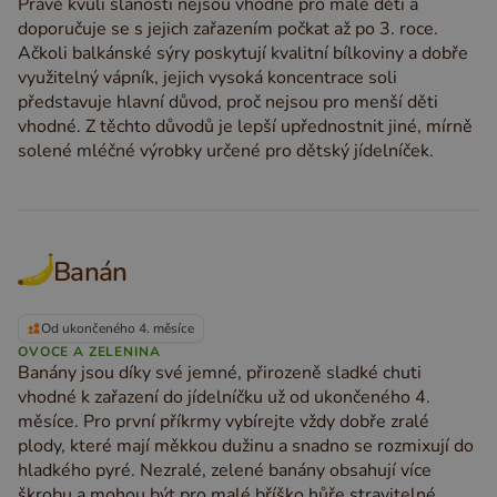
Právě kvůli slanosti nejsou vhodné pro malé děti a
doporučuje se s jejich zařazením počkat až po 3. roce.
Ačkoli balkánské sýry poskytují kvalitní bílkoviny a dobře
využitelný vápník, jejich vysoká koncentrace soli
představuje hlavní důvod, proč nejsou pro menší děti
vhodné. Z těchto důvodů je lepší upřednostnit jiné, mírně
solené mléčné výrobky určené pro dětský jídelníček.
Banán
Od ukončeného 4. měsíce
OVOCE A ZELENINA
Banány jsou díky své jemné, přirozeně sladké chuti
vhodné k zařazení do jídelníčku už od ukončeného 4.
měsíce. Pro první příkrmy vybírejte vždy dobře zralé
plody, které mají měkkou dužinu a snadno se rozmixují do
hladkého pyré. Nezralé, zelené banány obsahují více
škrobu a mohou být pro malé bříško hůře stravitelné,