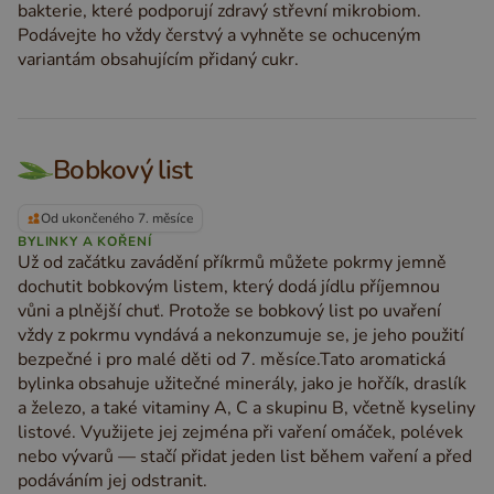
bakterie, které podporují zdravý střevní mikrobiom.
Podávejte ho vždy čerstvý a vyhněte se ochuceným
variantám obsahujícím přidaný cukr.
Bobkový list
Od ukončeného 7. měsíce
BYLINKY A KOŘENÍ
Už od začátku zavádění příkrmů můžete pokrmy jemně
dochutit bobkovým listem, který dodá jídlu příjemnou
vůni a plnější chuť. Protože se bobkový list po uvaření
vždy z pokrmu vyndává a nekonzumuje se, je jeho použití
bezpečné i pro malé děti od 7. měsíce.Tato aromatická
bylinka obsahuje užitečné minerály, jako je hořčík, draslík
a železo, a také vitaminy A, C a skupinu B, včetně kyseliny
listové. Využijete jej zejména při vaření omáček, polévek
nebo vývarů — stačí přidat jeden list během vaření a před
podáváním jej odstranit.