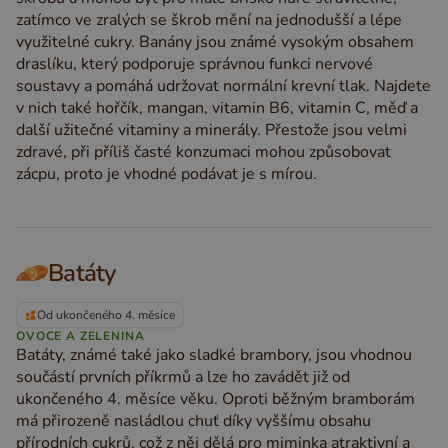
zatímco ve zralých se škrob mění na jednodušší a lépe
využitelné cukry. Banány jsou známé vysokým obsahem
draslíku, který podporuje správnou funkci nervové
soustavy a pomáhá udržovat normální krevní tlak. Najdete
v nich také hořčík, mangan, vitamin B6, vitamin C, měď a
další užitečné vitaminy a minerály. Přestože jsou velmi
zdravé, při příliš časté konzumaci mohou způsobovat
zácpu, proto je vhodné podávat je s mírou.
Batáty
Od ukončeného 4. měsíce
OVOCE A ZELENINA
Batáty, známé také jako sladké brambory, jsou vhodnou
součástí prvních příkrmů a lze ho zavádět již od
ukončeného 4. měsíce věku. Oproti běžným bramborám
má přirozeně nasládlou chuť díky vyššímu obsahu
přírodních cukrů, což z něj dělá pro miminka atraktivní a