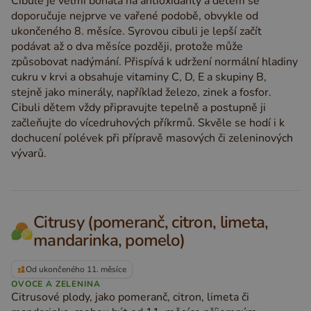
Cibule je velmi bohatá na antioxidanty a dětem se
doporučuje nejprve ve vařené podobě, obvykle od
ukončeného 8. měsíce. Syrovou cibuli je lepší začít
podávat až o dva měsíce později, protože může
způsobovat nadýmání. Přispívá k udržení normální hladiny
cukru v krvi a obsahuje vitaminy C, D, E a skupiny B,
stejně jako minerály, například železo, zinek a fosfor.
Cibuli dětem vždy připravujte tepelně a postupně ji
začleňujte do vícedruhových příkrmů. Skvěle se hodí i k
dochucení polévek při přípravě masových či zeleninových
vývarů.
Citrusy (pomeranč, citron, limeta,
mandarinka, pomelo)
Od ukončeného 11. měsíce
OVOCE A ZELENINA
Citrusové plody, jako pomeranč, citron, limeta či