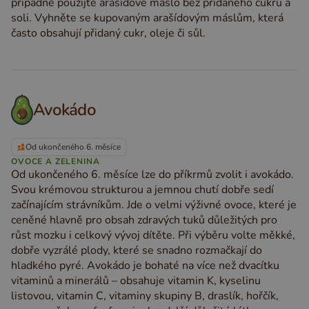
případně použijte arašídové máslo bez přidaného cukru a
soli. Vyhněte se kupovaným arašídovým máslům, která
často obsahují přidaný cukr, oleje či sůl.
Avokádo
Od ukončeného 6. měsíce
OVOCE A ZELENINA
Od ukončeného 6. měsíce lze do příkrmů zvolit i avokádo.
Svou krémovou strukturou a jemnou chutí dobře sedí
začínajícím strávníkům. Jde o velmi výživné ovoce, které je
ceněné hlavně pro obsah zdravých tuků důležitých pro
růst mozku i celkový vývoj dítěte. Při výběru volte měkké,
dobře vyzrálé plody, které se snadno rozmačkají do
hladkého pyré. Avokádo je bohaté na více než dvacítku
vitaminů a minerálů – obsahuje vitamin K, kyselinu
listovou, vitamin C, vitaminy skupiny B, draslík, hořčík,