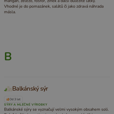
mangan, železo, fosfor, zinek a další důležité látky.
Vhodné je do pomazánek, salátů či jako zdravá náhrada
másla.
B
Balkánský sýr
Od 3 let
SÝRY A MLÉČNÉ VÝROBKY
Balkánské sýry se vyznačují velmi vysokým obsahem soli.