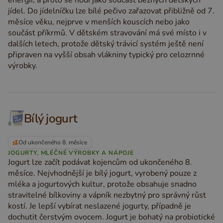
energii, a proto se hodí jako součást běžných dětských
jídel. Do jídelníčku lze bílé pečivo zařazovat přibližně od 7.
měsíce věku, nejprve v menších kouscích nebo jako
součást příkrmů. V dětském stravování má své místo i v
dalších letech, protože dětský trávicí systém ještě není
připraven na vyšší obsah vlákniny typický pro celozrnné
výrobky.
Bílý jogurt
Od ukončeného 8. měsíce
JOGURTY, MLÉČNÉ VÝROBKY A NÁPOJE
Jogurt lze začít podávat kojencům od ukončeného 8.
měsíce. Nejvhodnější je bílý jogurt, vyrobený pouze z
mléka a jogurtových kultur, protože obsahuje snadno
stravitelné bílkoviny a vápník nezbytný pro správný růst
kostí. Je lepší vybírat neslazené jogurty, případně je
dochutit čerstvým ovocem. Jogurt je bohatý na probiotické