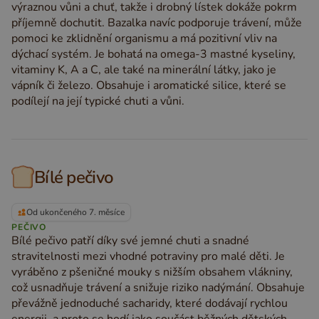
výraznou vůni a chuť, takže i drobný lístek dokáže pokrm
příjemně dochutit. Bazalka navíc podporuje trávení, může
pomoci ke zklidnění organismu a má pozitivní vliv na
dýchací systém. Je bohatá na omega-3 mastné kyseliny,
vitaminy K, A a C, ale také na minerální látky, jako je
vápník či železo. Obsahuje i aromatické silice, které se
podílejí na její typické chuti a vůni.
Bílé pečivo
Od ukončeného 7. měsíce
PEČIVO
Bílé pečivo patří díky své jemné chuti a snadné
stravitelnosti mezi vhodné potraviny pro malé děti. Je
vyráběno z pšeničné mouky s nižším obsahem vlákniny,
což usnadňuje trávení a snižuje riziko nadýmání. Obsahuje
převážně jednoduché sacharidy, které dodávají rychlou