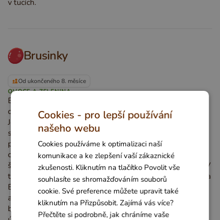
v tucích.
Brusinky
Od ukončeného 8. měsíce
OVOCE A ZELENINA
Brusinky patří mezi výjimečně výživné plody, které lze do
dětského jídelníčku zařadit od ukončeného 8. měsíce.
Cookies - pro lepší používání
Jejich přirozeně výrazná, lehce kyselá chuť je sice
našeho webu
specifická, ale zároveň doprovázená širokou škálou
prospěšných látek podporujících zdraví močových cest,
Cookies používáme k optimalizaci naší
cév i celkového metabolismu. Právě kvůli kyselejším
komunikace a ke zlepšení vaší zákaznické
šťávám je však vhodné postupovat při zavádění pomalu. V
zkušenosti. Kliknutím na tlačítko Povolit vše
těchto drobných červených bobulích se ukrývá vitamin C a
souhlasíte se shromažďováním souborů
E, společně s antioxidanty, jako jsou flavonoidy a
cookie. Své preference můžete upravit také
anthokyany, které přispívají k dobré imunitě a ochraně
kliknutím na Přizpůsobit. Zajímá vás více?
buněk.Při přípravě pro nejmenší volte raději tepelnou
Přečtěte si podrobně, jak chráníme vaše
úpravu – brusinky poduste nebo upečte a rozmixujte do