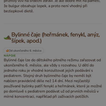
příznivý vliv na srdeční zdraví. Je ale dobré mít na paměti,
že bulgur obsahuje lepek, a proto není vhodný při
bezlepkové dietě.
Bylinné čaje (heřmánek, fenykl, anýz,
šípek, apod.)
Od ukončeného 6. měsíce
NÁPOJE
Bylinné čaje lze do dětského pitného režimu zařazovat od
ukončeného 6. měsíce, ale vždy s rozvahou. U dětí do
jednoho roku je vhodné konzultovat jejich podávání s
pediatrem. Stejný druh bylinného čaje by neměl být
nabízen pravidelně déle než 14 dní. Mezi nejčastěji
používané bylinky patří fenykl a heřmánek, které je možné
po domluvě s pediatrem podávat už od prvních měsíců v
mírné koncentraci, například při zažívacích potížích.