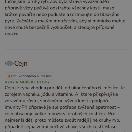
tučnějšími druhy ryb, aby byla strava vyvážená.Při
přípravě vždy pečlivě odstraňte všechny kosti, maso
krátce povařte nebo poduste a rozmixujte do hladkého
pyré. Začněte s malým množstvím, aby si miminko mohlo
nové chutě bezpečně vyzkoušet, a sledujte případné
reakce.
Cejn
Od ukončeného 6. měsíce
RYBY A MOŘSKÉ PLODY
Cejn je ryba vhodná pro děti od ukončeného 6. měsíce. Je
zdrojem vápníku, jódu a vitaminu A, které přispívají ke
zdravému růstu, správnému vývoji kostí i podpoře
imunity.Při přípravě je ale potřeba zvýšená opatrnost –
cejn obsahuje velké množství drobných kostiček. Pro
nejmenší děti proto můžete zvolit raději jiné druhy ryb,
případně cejna velmi pečlivě zbavit všech kostí. Maso