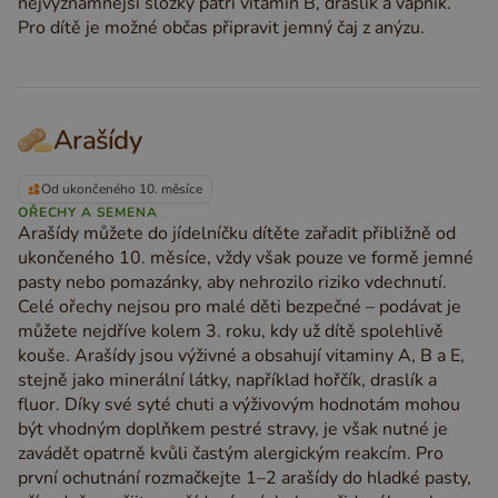
nejvýznamnější složky patří vitamin B, draslík a vápník.
Pro dítě je možné občas připravit jemný čaj z anýzu.
Arašídy
Od ukončeného 10. měsíce
OŘECHY A SEMENA
Arašídy můžete do jídelníčku dítěte zařadit přibližně od
ukončeného 10. měsíce, vždy však pouze ve formě jemné
pasty nebo pomazánky, aby nehrozilo riziko vdechnutí.
Celé ořechy nejsou pro malé děti bezpečné – podávat je
můžete nejdříve kolem 3. roku, kdy už dítě spolehlivě
kouše. Arašídy jsou výživné a obsahují vitaminy A, B a E,
stejně jako minerální látky, například hořčík, draslík a
fluor. Díky své syté chuti a výživovým hodnotám mohou
být vhodným doplňkem pestré stravy, je však nutné je
zavádět opatrně kvůli častým alergickým reakcím. Pro
první ochutnání rozmačkejte 1–2 arašídy do hladké pasty,