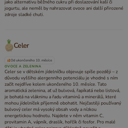
jako alternativu běžného cukru při doslazování kaší či
jogurtu, ale neměl by nahrazovat ovoce ani další přirozené
zdroje sladké chuti.
Celer
Od ukončeného 10. měsíce
OVOCE A ZELENINA
Celer se v dětském jídelníčku objevuje spíše později – z
důvodu vyššího alergenního potenciálu je vhodné s ním
začít nejdříve kolem ukončeného 10. měsíce. Tato
aromatická zelenina, ať už bulvová, řapíkatá nebo listová,
je bohatá na vlákninu a řadu vitaminů a minerálů, které
mohou jídelníček příjemně obohatit. Nejčastěji používaný
bulvový celer má vysoký obsah vody a nízkou
energetickou hodnotu. Najdete v něm vitamin C,
provitamin A, vápník, draslík, hořčík či fosfor. Pro malé