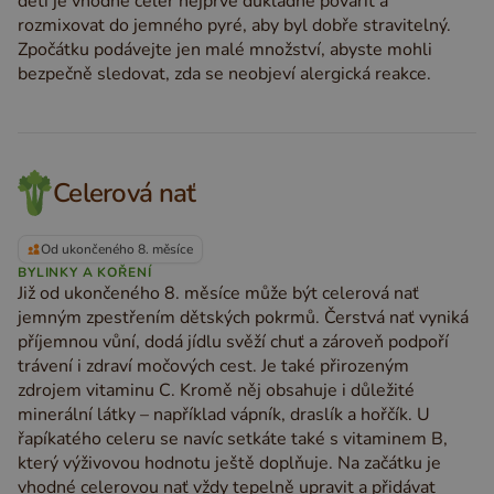
děti je vhodné celer nejprve důkladně povařit a
rozmixovat do jemného pyré, aby byl dobře stravitelný.
Zpočátku podávejte jen malé množství, abyste mohli
bezpečně sledovat, zda se neobjeví alergická reakce.
Celerová nať
Od ukončeného 8. měsíce
BYLINKY A KOŘENÍ
Již od ukončeného 8. měsíce může být celerová nať
jemným zpestřením dětských pokrmů. Čerstvá nať vyniká
příjemnou vůní, dodá jídlu svěží chuť a zároveň podpoří
trávení i zdraví močových cest. Je také přirozeným
zdrojem vitaminu C. Kromě něj obsahuje i důležité
minerální látky – například vápník, draslík a hořčík. U
řapíkatého celeru se navíc setkáte také s vitaminem B,
který výživovou hodnotu ještě doplňuje. Na začátku je
vhodné celerovou nať vždy tepelně upravit a přidávat