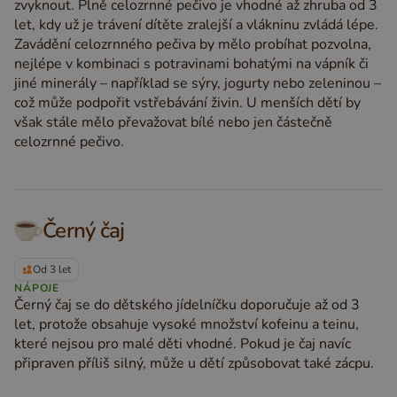
zvyknout. Plně celozrnné pečivo je vhodné až zhruba od 3
let, kdy už je trávení dítěte zralejší a vlákninu zvládá lépe.
Zavádění celozrnného pečiva by mělo probíhat pozvolna,
nejlépe v kombinaci s potravinami bohatými na vápník či
jiné minerály – například se sýry, jogurty nebo zeleninou –
což může podpořit vstřebávání živin. U menších dětí by
však stále mělo převažovat bílé nebo jen částečně
celozrnné pečivo.
Černý čaj
Od 3 let
NÁPOJE
Černý čaj se do dětského jídelníčku doporučuje až od 3
let, protože obsahuje vysoké množství kofeinu a teinu,
které nejsou pro malé děti vhodné. Pokud je čaj navíc
připraven příliš silný, může u dětí způsobovat také zácpu.