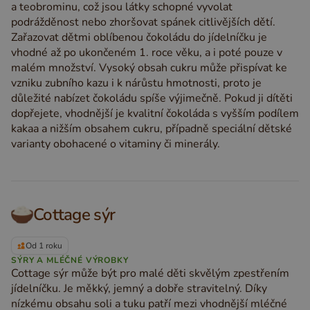
a teobrominu, což jsou látky schopné vyvolat
podrážděnost nebo zhoršovat spánek citlivějších dětí.
Zařazovat dětmi oblíbenou čokoládu do jídelníčku je
vhodné až po ukončeném 1. roce věku, a i poté pouze v
malém množství. Vysoký obsah cukru může přispívat ke
vzniku zubního kazu i k nárůstu hmotnosti, proto je
důležité nabízet čokoládu spíše výjimečně. Pokud ji dítěti
dopřejete, vhodnější je kvalitní čokoláda s vyšším podílem
kakaa a nižším obsahem cukru, případně speciální dětské
varianty obohacené o vitaminy či minerály.
Cottage sýr
Od 1 roku
SÝRY A MLÉČNÉ VÝROBKY
Cottage sýr může být pro malé děti skvělým zpestřením
jídelníčku. Je měkký, jemný a dobře stravitelný. Díky
nízkému obsahu soli a tuku patří mezi vhodnější mléčné