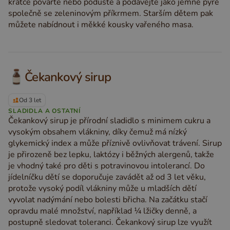
krátce povařte nebo poduste a podávejte jako jemné pyré
společně se zeleninovým příkrmem. Starším dětem pak
můžete nabídnout i měkké kousky vařeného masa.
Čekankový sirup
Od 3 let
SLADIDLA A OSTATNÍ
Čekankový sirup je přírodní sladidlo s minimem cukru a
vysokým obsahem vlákniny, díky čemuž má nízký
glykemický index a může příznivě ovlivňovat trávení. Sirup
je přirozeně bez lepku, laktózy i běžných alergenů, takže
je vhodný také pro děti s potravinovou intolerancí. Do
jídelníčku dětí se doporučuje zavádět až od 3 let věku,
protože vysoký podíl vlákniny může u mladších dětí
vyvolat nadýmání nebo bolesti břicha. Na začátku stačí
opravdu malé množství, například ¼ lžičky denně, a
postupně sledovat toleranci. Čekankový sirup lze využít