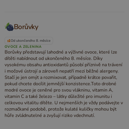
Borůvky
Od ukončeného 8. měsíce
OVOCE A ZELENINA
Borůvky představují lahodné a výživné ovoce, které lze
dítěti nabídnout od ukončeného 8. měsíce. Díky
vysokému obsahu antioxidantů působí příznivě na trávení
i močové ústrojí a zároveň nepatří mezi běžné alergeny.
Stačí je jen omýt a rozmixovat, případně krátce povařit,
pokud chcete docílit jemnější konzistence.Toto drobné
modré ovoce je ceněné pro svou vlákninu, vitamin A,
vitamin C a také železo – látky důležité pro imunitu i
celkovou vitalitu dítěte. U nejmenších je vždy podávejte v
rozmačkané podobě, protože kulaté kuličky mohou být
hůře zvládnutelné a zvyšují riziko vdechnutí.