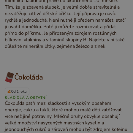
miminku nabídnout právě od ukončeného 10. měsíce.
Tím, že je zbavená slupek, je velmi dobře stravitelná a
nezatěžuje citlivé dětské bříško. Její příprava je navíc
rychlá a jednoduchá. Není nutné ji předem namáčet, stačí
ji uvařit doměkka. Poté ji můžete rozmixovat a přidat
přímo do příkrmu. Je přirozeným zdrojem rostlinných
bílkovin, vlákniny a vitaminů skupiny B. Najdete v ní také
důležité minerální látky, zejména železo a zinek.
Čokoláda
Od 1 roku
SLADIDLA A OSTATNÍ
Čokoláda patří mezi sladkosti s vysokým obsahem
energie, cukru a tuků, které mohou malé děti zatěžovat
více než jiné potraviny. Mléčné druhy obvykle obsahují
velké množství nasycených mastných kyselin a
jednoduchých cukrů a zároveň mohou být zdrojem kofeinu