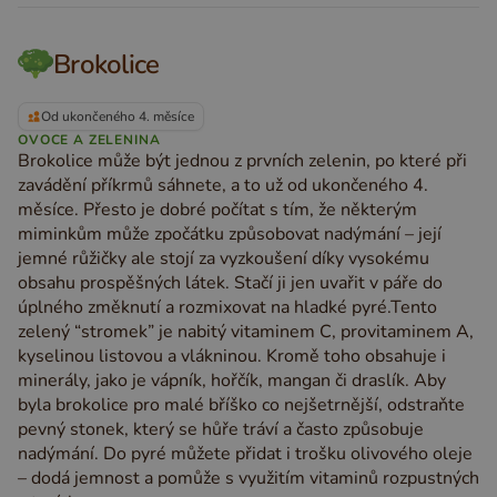
Brokolice
Od ukončeného 4. měsíce
OVOCE A ZELENINA
Brokolice může být jednou z prvních zelenin, po které při
zavádění příkrmů sáhnete, a to už od ukončeného 4.
měsíce. Přesto je dobré počítat s tím, že některým
miminkům může zpočátku způsobovat nadýmání – její
jemné růžičky ale stojí za vyzkoušení díky vysokému
obsahu prospěšných látek. Stačí ji jen uvařit v páře do
úplného změknutí a rozmixovat na hladké pyré.Tento
zelený “stromek” je nabitý vitaminem C, provitaminem A,
kyselinou listovou a vlákninou. Kromě toho obsahuje i
minerály, jako je vápník, hořčík, mangan či draslík. Aby
byla brokolice pro malé bříško co nejšetrnější, odstraňte
pevný stonek, který se hůře tráví a často způsobuje
nadýmání. Do pyré můžete přidat i trošku olivového oleje
– dodá jemnost a pomůže s využitím vitaminů rozpustných