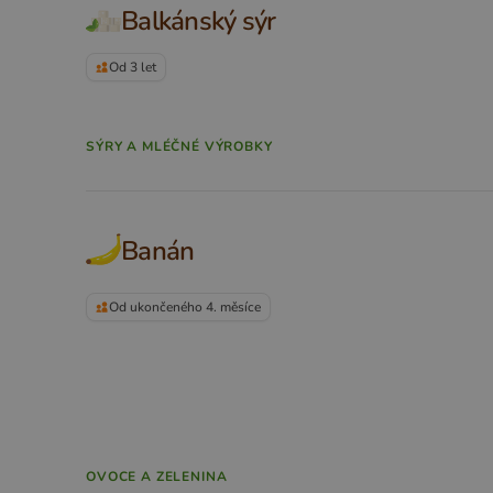
Balkánský sýr
Od 3 let
SÝRY A MLÉČNÉ VÝROBKY
Banán
Od ukončeného 4. měsíce
OVOCE A ZELENINA