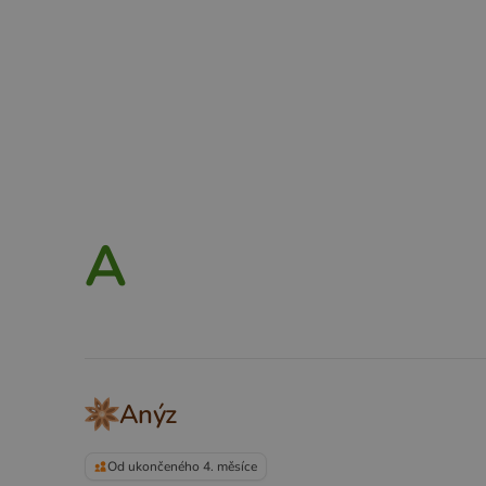
A
B
C
D
E
F
G
H
A
Anýz
Od ukončeného 4. měsíce