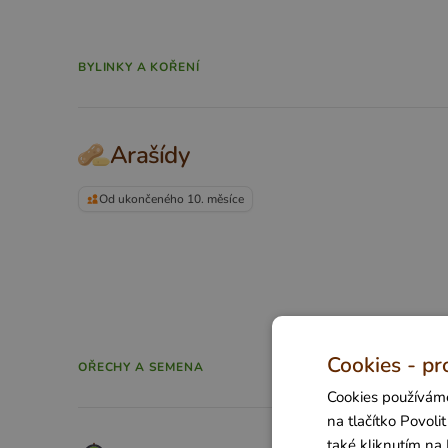
BYLINKY A KOŘENÍ
Arašídy
Od ukončeného 10. měsíce
Cookies - pr
OŘECHY A SEMENA
Cookies používáme
na tlačítko Povol
také kliknutím na 