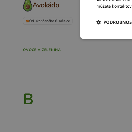
Avokádo
můžete kontaktov
Od ukončeného 6. měsíce
PODROBNOS
OVOCE A ZELENINA
B