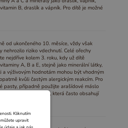
miny A a C a minerály jako draslík, vápník,
itamin B, draslík a vápník. Pro dítě je možné
ižně od ukončeného 10. měsíce, vždy však
ehrozilo riziko vdechnutí. Celé ořechy
e nejdříve kolem 3. roku, kdy už dítě
itaminy A, B a E, stejně jako minerální látky,
 chuti a výživovým hodnotám mohou být vhodným
opatrně kvůli častým alergickým reakcím. Pro
é pasty, případně použijte arašídové máslo
m arašídovým máslům, která často obsahují
nosti. Kliknutím
 můžete upravit
še údaje a jak nás