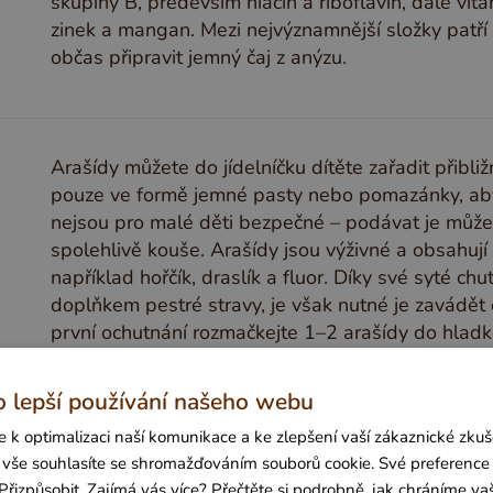
skupiny B, především niacin a riboflavin, dále vita
zinek a mangan. Mezi nejvýznamnější složky patří v
občas připravit jemný čaj z anýzu.
Arašídy můžete do jídelníčku dítěte zařadit přibl
pouze ve formě jemné pasty nebo pomazánky, aby n
nejsou pro malé děti bezpečné – podávat je můžet
spolehlivě kouše. Arašídy jsou výživné a obsahují v
například hořčík, draslík a fluor. Díky své syté
doplňkem pestré stravy, je však nutné je zavádět 
první ochutnání rozmačkejte 1–2 arašídy do hladk
bez přidaného cukru a soli. Vyhněte se kupovaný
přidaný cukr, oleje či sůl.
o lepší používání našeho webu
 k optimalizaci naší komunikace a ke zlepšení vaší zákaznické zkuše
it vše souhlasíte se shromažďováním souborů cookie. Své preference
Přizpůsobit. Zajímá vás více? Přečtěte si podrobně, jak chráníme va