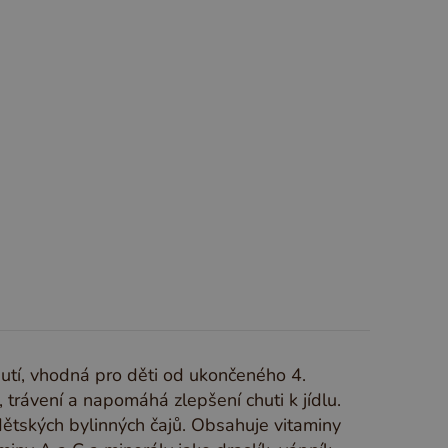
S
T
U
V
W
X
Y
Z
utí, vhodná pro děti od ukončeného 4.
 trávení a napomáhá zlepšení chuti k jídlu.
ětských bylinných čajů. Obsahuje vitaminy