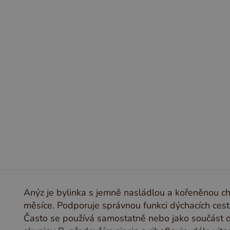
CH
I
J
K
L
M
N
O
P
Q
R
Anýz je bylinka s jemně nasládlou a kořeněnou ch
měsíce. Podporuje správnou funkci dýchacích cest,
Často se používá samostatně nebo jako součást d