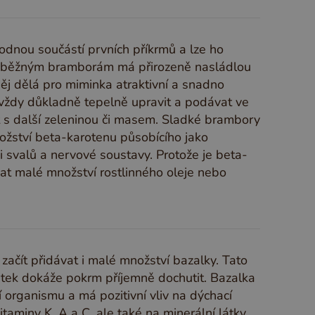
odnou součástí prvních příkrmů a lze ho
ti běžným bramborám má přirozeně nasládlou
něj dělá pro miminka atraktivní a snadno
y vždy důkladně tepelně upravit a podávat ve
t s další zeleninou či masem. Sladké brambory
nožství beta-karotenu působícího jako
i svalů a nervové soustavy. Protože je beta-
dat malé množství rostlinného oleje nebo
ačít přidávat i malé množství bazalky. Tato
ístek dokáže pokrm příjemně dochutit. Bazalka
 organismu a má pozitivní vliv na dýchací
aminy K, A a C, ale také na minerální látky,