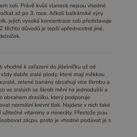
m soli. Právě kvůli slanosti nejsou vhodné
očkat až po 3. roce. Ačkoli balkánské sýry
ník, jejich vysoká koncentrace soli představuje
Z těchto důvodů je lepší upřednostnit jiné,
delníček.
i vhodné k zařazení do jídelníčku už od
 vždy dobře zralé plody, které mají měkkou
ezralé, zelené banány obsahují více škrobu a
co ve zralých se škrob mění na jednodušší a
m obsahem draslíku, který podporuje
at normální krevní tlak. Najdete v nich také
 užitečné vitaminy a minerály. Přestože jsou
působovat zácpu, proto je vhodné podávat je s