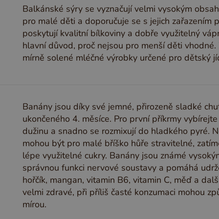
Balkánské sýry se vyznačují velmi vysokým obsahe
pro malé děti a doporučuje se s jejich zařazením p
poskytují kvalitní bílkoviny a dobře využitelný váp
hlavní důvod, proč nejsou pro menší děti vhodné. 
mírně solené mléčné výrobky určené pro dětský jí
Banány jsou díky své jemné, přirozeně sladké chut
ukončeného 4. měsíce. Pro první příkrmy vybírejte
dužinu a snadno se rozmixují do hladkého pyré. N
mohou být pro malé bříško hůře stravitelné, zatím
lépe využitelné cukry. Banány jsou známé vysoký
správnou funkci nervové soustavy a pomáhá udržov
hořčík, mangan, vitamin B6, vitamin C, měď a další
velmi zdravé, při příliš časté konzumaci mohou z
mírou.