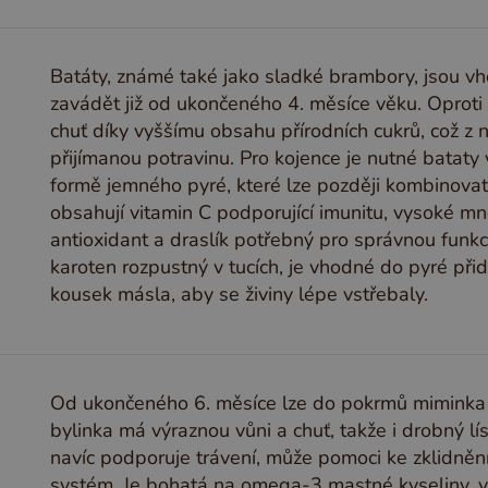
Batáty, známé také jako sladké brambory, jsou vh
zavádět již od ukončeného 4. měsíce věku. Opro
chuť díky vyššímu obsahu přírodních cukrů, což z 
přijímanou potravinu. Pro kojence je nutné batat
formě jemného pyré, které lze později kombinova
obsahují vitamin C podporující imunitu, vysoké m
antioxidant a draslík potřebný pro správnou funkc
karoten rozpustný v tucích, je vhodné do pyré při
kousek másla, aby se živiny lépe vstřebaly.
Od ukončeného 6. měsíce lze do pokrmů miminka z
bylinka má výraznou vůni a chuť, takže i drobný l
navíc podporuje trávení, může pomoci ke zklidnění
systém. Je bohatá na omega-3 mastné kyseliny, vit