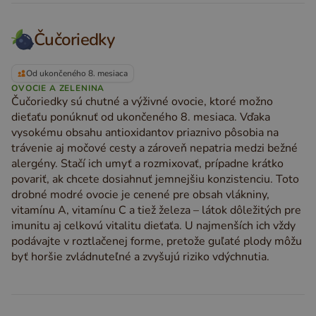
Čučoriedky
Od ukončeného 8. mesiaca
OVOCIE A ZELENINA
Čučoriedky sú chutné a výživné ovocie, ktoré možno
dieťaťu ponúknuť od ukončeného 8. mesiaca. Vďaka
vysokému obsahu antioxidantov priaznivo pôsobia na
trávenie aj močové cesty a zároveň nepatria medzi bežné
alergény. Stačí ich umyť a rozmixovať, prípadne krátko
povariť, ak chcete dosiahnuť jemnejšiu konzistenciu. Toto
drobné modré ovocie je cenené pre obsah vlákniny,
vitamínu A, vitamínu C a tiež železa – látok dôležitých pre
imunitu aj celkovú vitalitu dieťaťa. U najmenších ich vždy
podávajte v roztlačenej forme, pretože guľaté plody môžu
byť horšie zvládnuteľné a zvyšujú riziko vdýchnutia.