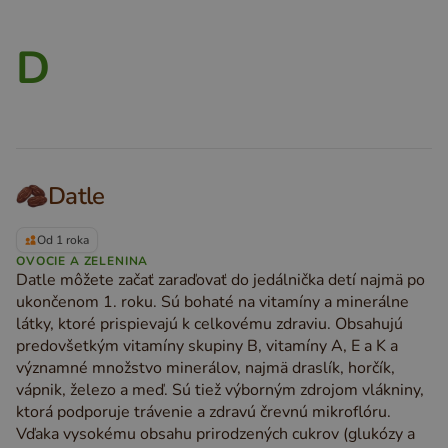
D
Datle
Od 1 roka
OVOCIE A ZELENINA
Datle môžete začať zaraďovať do jedálnička detí najmä po
ukončenom 1. roku. Sú bohaté na vitamíny a minerálne
látky, ktoré prispievajú k celkovému zdraviu. Obsahujú
predovšetkým vitamíny skupiny B, vitamíny A, E a K a
významné množstvo minerálov, najmä draslík, horčík,
vápnik, železo a meď. Sú tiež výborným zdrojom vlákniny,
ktorá podporuje trávenie a zdravú črevnú mikroflóru.
Vďaka vysokému obsahu prirodzených cukrov (glukózy a