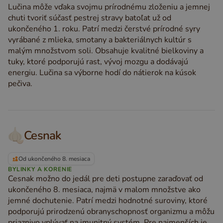
Lučina môže vďaka svojmu prírodnému zloženiu a jemnej
chuti tvoriť súčasť pestrej stravy batoľat už od
ukončeného 1. roku. Patrí medzi čerstvé prírodné syry
vyrábané z mlieka, smotany a bakteriálnych kultúr s
malým množstvom soli. Obsahuje kvalitné bielkoviny a
tuky, ktoré podporujú rast, vývoj mozgu a dodávajú
energiu. Lučina sa výborne hodí do nátierok na kúsok
pečiva.
Cesnak
Od ukončeného 8. mesiaca
BYLINKY A KORENIE
Cesnak možno do jedál pre deti postupne zaraďovať od
ukončeného 8. mesiaca, najmä v malom množstve ako
jemné dochutenie. Patrí medzi hodnotné suroviny, ktoré
podporujú prirodzenú obranyschopnosť organizmu a môžu
priaznivo vplývať na imunitný systém. Pre najmenších je