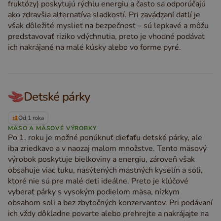
fruktózy) poskytujú rýchlu energiu a často sa odporúčajú
ako zdravšia alternatíva sladkostí. Pri zavádzaní datlí je
však dôležité myslieť na bezpečnosť – sú lepkavé a môžu
predstavovať riziko vdýchnutia, preto je vhodné podávať
ich nakrájané na malé kúsky alebo vo forme pyré.
Detské párky
Od 1 roka
MÄSO A MÄSOVÉ VÝROBKY
Po 1. roku je možné ponúknuť dieťaťu detské párky, ale
iba zriedkavo a v naozaj malom množstve. Tento mäsový
výrobok poskytuje bielkoviny a energiu, zároveň však
obsahuje viac tuku, nasýtených mastných kyselín a soli,
ktoré nie sú pre malé deti ideálne. Preto je kľúčové
vyberať párky s vysokým podielom mäsa, nízkym
obsahom soli a bez zbytočných konzervantov. Pri podávaní
ich vždy dôkladne povarte alebo prehrejte a nakrájajte na