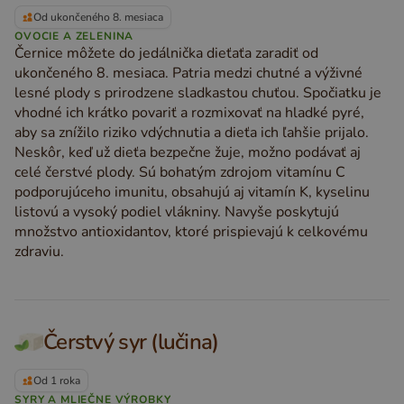
Od ukončeného 8. mesiaca
OVOCIE A ZELENINA
Černice môžete do jedálnička dieťaťa zaradiť od
ukončeného 8. mesiaca. Patria medzi chutné a výživné
lesné plody s prirodzene sladkastou chuťou. Spočiatku je
vhodné ich krátko povariť a rozmixovať na hladké pyré,
aby sa znížilo riziko vdýchnutia a dieťa ich ľahšie prijalo.
Neskôr, keď už dieťa bezpečne žuje, možno podávať aj
celé čerstvé plody. Sú bohatým zdrojom vitamínu C
podporujúceho imunitu, obsahujú aj vitamín K, kyselinu
listovú a vysoký podiel vlákniny. Navyše poskytujú
množstvo antioxidantov, ktoré prispievajú k celkovému
zdraviu.
Čerstvý syr (lučina)
Od 1 roka
SYRY A MLIEČNE VÝROBKY