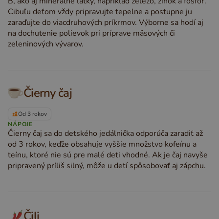
B, ako aj minerálne látky, napríklad železo, zinok a fosfor.
Cibuľu deťom vždy pripravujte tepelne a postupne ju
zaraďujte do viacdruhových príkrmov. Výborne sa hodí aj
na dochutenie polievok pri príprave mäsových či
zeleninových vývarov.
Čierny čaj
Od 3 rokov
NÁPOJE
Čierny čaj sa do detského jedálnička odporúča zaradiť až
od 3 rokov, keďže obsahuje vyššie množstvo kofeínu a
teínu, ktoré nie sú pre malé deti vhodné. Ak je čaj navyše
pripravený príliš silný, môže u detí spôsobovať aj zápchu.
Čili