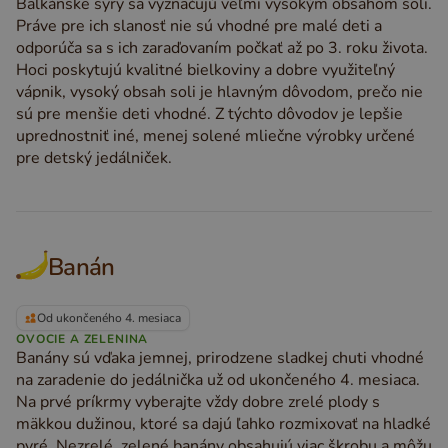
Balkánske syry sa vyznačujú veľmi vysokým obsahom soli.
Práve pre ich slanosť nie sú vhodné pre malé deti a
odporúča sa s ich zaraďovaním počkať až po 3. roku života.
Hoci poskytujú kvalitné bielkoviny a dobre využiteľný
vápnik, vysoký obsah soli je hlavným dôvodom, prečo nie
sú pre menšie deti vhodné. Z týchto dôvodov je lepšie
uprednostniť iné, menej solené mliečne výrobky určené
pre detský jedálniček.
Banán
Od ukončeného 4. mesiaca
OVOCIE A ZELENINA
Banány sú vďaka jemnej, prirodzene sladkej chuti vhodné
na zaradenie do jedálnička už od ukončeného 4. mesiaca.
Na prvé príkrmy vyberajte vždy dobre zrelé plody s
mäkkou dužinou, ktoré sa dajú ľahko rozmixovať na hladké
pyré. Nezrelé, zelené banány obsahujú viac škrobu a môžu