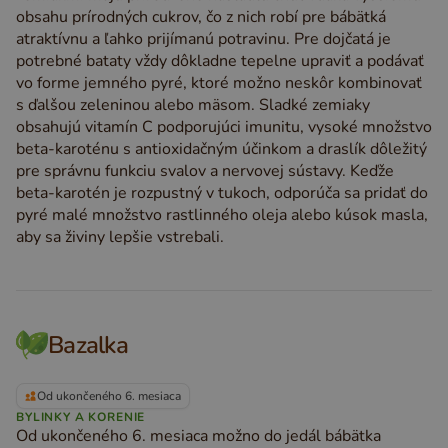
obsahu prírodných cukrov, čo z nich robí pre bábätká
atraktívnu a ľahko prijímanú potravinu. Pre dojčatá je
potrebné bataty vždy dôkladne tepelne upraviť a podávať
vo forme jemného pyré, ktoré možno neskôr kombinovať
s ďalšou zeleninou alebo mäsom. Sladké zemiaky
obsahujú vitamín C podporujúci imunitu, vysoké množstvo
beta-karoténu s antioxidačným účinkom a draslík dôležitý
pre správnu funkciu svalov a nervovej sústavy. Keďže
beta-karotén je rozpustný v tukoch, odporúča sa pridať do
pyré malé množstvo rastlinného oleja alebo kúsok masla,
aby sa živiny lepšie vstrebali.
Bazalka
Od ukončeného 6. mesiaca
BYLINKY A KORENIE
Od ukončeného 6. mesiaca možno do jedál bábätka