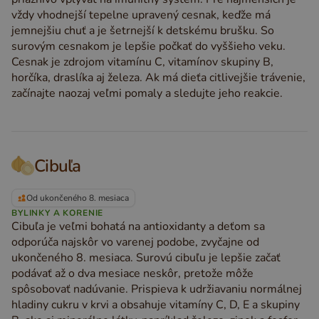
vždy vhodnejší tepelne upravený cesnak, keďže má
jemnejšiu chuť a je šetrnejší k detskému brušku. So
surovým cesnakom je lepšie počkať do vyššieho veku.
Cesnak je zdrojom vitamínu C, vitamínov skupiny B,
horčíka, draslíka aj železa. Ak má dieťa citlivejšie trávenie,
začínajte naozaj veľmi pomaly a sledujte jeho reakcie.
Cibuľa
Od ukončeného 8. mesiaca
BYLINKY A KORENIE
Cibuľa je veľmi bohatá na antioxidanty a deťom sa
odporúča najskôr vo varenej podobe, zvyčajne od
ukončeného 8. mesiaca. Surovú cibuľu je lepšie začať
podávať až o dva mesiace neskôr, pretože môže
spôsobovať nadúvanie. Prispieva k udržiavaniu normálnej
hladiny cukru v krvi a obsahuje vitamíny C, D, E a skupiny