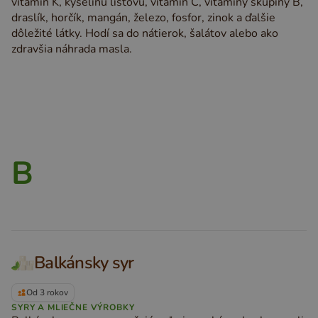
vitamín K, kyselinu listovú, vitamín C, vitamíny skupiny B,
draslík, horčík, mangán, železo, fosfor, zinok a ďalšie
dôležité látky. Hodí sa do nátierok, šalátov alebo ako
zdravšia náhrada masla.
B
Balkánsky syr
Od 3 rokov
SYRY A MLIEČNE VÝROBKY