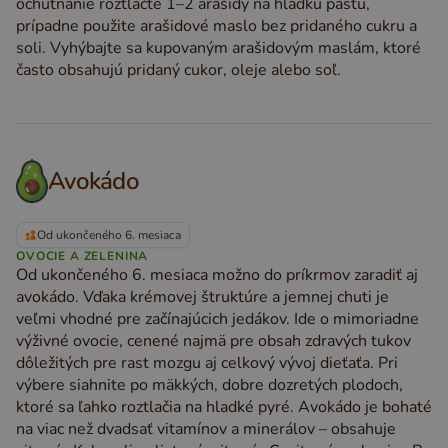
ochutnanie roztlačte 1–2 arašidy na hladkú pastu,
prípadne použite arašidové maslo bez pridaného cukru a
soli. Vyhýbajte sa kupovaným arašidovým maslám, ktoré
často obsahujú pridaný cukor, oleje alebo soľ.
Avokádo
Od ukončeného 6. mesiaca
OVOCIE A ZELENINA
Od ukončeného 6. mesiaca možno do príkrmov zaradiť aj
avokádo. Vďaka krémovej štruktúre a jemnej chuti je
veľmi vhodné pre začínajúcich jedákov. Ide o mimoriadne
výživné ovocie, cenené najmä pre obsah zdravých tukov
dôležitých pre rast mozgu aj celkový vývoj dieťaťa. Pri
výbere siahnite po mäkkých, dobre dozretých plodoch,
ktoré sa ľahko roztlačia na hladké pyré. Avokádo je bohaté
na viac než dvadsať vitamínov a minerálov – obsahuje