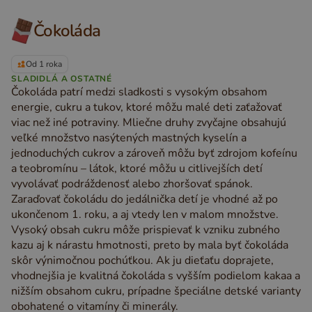
Čokoláda
Od 1 roka
SLADIDLÁ A OSTATNÉ
Čokoláda patrí medzi sladkosti s vysokým obsahom
energie, cukru a tukov, ktoré môžu malé deti zaťažovať
viac než iné potraviny. Mliečne druhy zvyčajne obsahujú
veľké množstvo nasýtených mastných kyselín a
jednoduchých cukrov a zároveň môžu byť zdrojom kofeínu
a teobromínu – látok, ktoré môžu u citlivejších detí
vyvolávať podráždenosť alebo zhoršovať spánok.
Zaraďovať čokoládu do jedálnička detí je vhodné až po
ukončenom 1. roku, a aj vtedy len v malom množstve.
Vysoký obsah cukru môže prispievať k vzniku zubného
kazu aj k nárastu hmotnosti, preto by mala byť čokoláda
skôr výnimočnou pochúťkou. Ak ju dieťaťu doprajete,
vhodnejšia je kvalitná čokoláda s vyšším podielom kakaa a
nižším obsahom cukru, prípadne špeciálne detské varianty
obohatené o vitamíny či minerály.