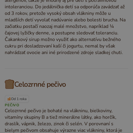
alergénov, takže je vhodný aj pre deti s potravinovou
intoleranciou. Do jedálnička detí sa odporúča zavádzať až
od 3 rokov, pretože vysoký obsah vlákniny môže u
mladších detí vyvolať nadúvanie alebo bolesti brucha. Na
začiatku postačí naozaj malé množstvo, napríklad ¼
čajovej lyžičky denne, a postupne sledovať toleranciu.
Čakankový sirup možno využiť ako alternatívu bežného
cukru pri dosladzovaní kaší či jogurtu, nemal by však
nahrádzať ovocie ani iné prirodzené zdroje sladkej chuti.
Celozrnné pečivo
Od 1 roka
PEČIVO
Celozrnné pečivo je bohaté na vlákninu, bielkoviny,
vitamíny skupiny B a tiež minerálne látky, ako horčík,
draslík, vápnik, železo, zinok či selén. V porovnaní s
bielym pečivom obsahuje výrazne viac vlákniny, ktorá je