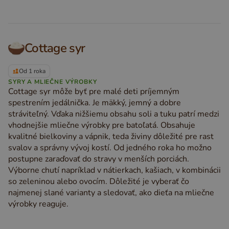
Cottage syr
Od 1 roka
SYRY A MLIEČNE VÝROBKY
Cottage syr môže byť pre malé deti príjemným
spestrením jedálnička. Je mäkký, jemný a dobre
stráviteľný. Vďaka nižšiemu obsahu soli a tuku patrí medzi
vhodnejšie mliečne výrobky pre batoľatá. Obsahuje
kvalitné bielkoviny a vápnik, teda živiny dôležité pre rast
svalov a správny vývoj kostí. Od jedného roka ho možno
postupne zaraďovať do stravy v menších porciách.
Výborne chutí napríklad v nátierkach, kašiach, v kombinácii
so zeleninou alebo ovocím. Dôležité je vyberať čo
najmenej slané varianty a sledovať, ako dieťa na mliečne
výrobky reaguje.