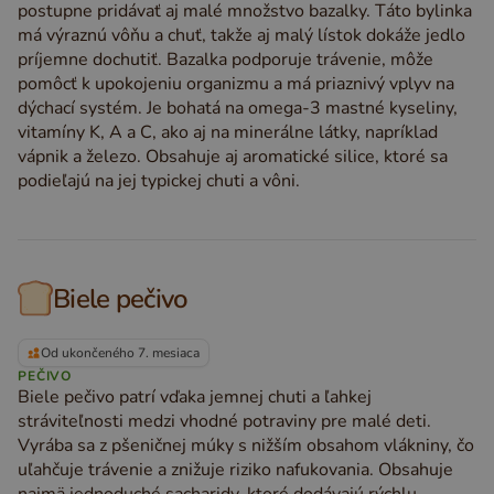
postupne pridávať aj malé množstvo bazalky. Táto bylinka
má výraznú vôňu a chuť, takže aj malý lístok dokáže jedlo
príjemne dochutiť. Bazalka podporuje trávenie, môže
pomôcť k upokojeniu organizmu a má priaznivý vplyv na
dýchací systém. Je bohatá na omega-3 mastné kyseliny,
vitamíny K, A a C, ako aj na minerálne látky, napríklad
vápnik a železo. Obsahuje aj aromatické silice, ktoré sa
podieľajú na jej typickej chuti a vôni.
Biele pečivo
Od ukončeného 7. mesiaca
PEČIVO
Biele pečivo patrí vďaka jemnej chuti a ľahkej
stráviteľnosti medzi vhodné potraviny pre malé deti.
Vyrába sa z pšeničnej múky s nižším obsahom vlákniny, čo
uľahčuje trávenie a znižuje riziko nafukovania. Obsahuje