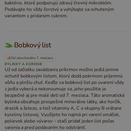
baktérie, ktoré podporujú zdravý črevný mikrobióm.
Podávajte ho vždy čerstvý a vyhýbajte sa ochuteným
variantom s pridaným cukrom.
Bobkový list
Od ukončeného 7. mesiaca
BYLINKY A KORENIE
Už od začiatku zavádzania príkrmov možno jedlá jemne
ochutiť bobkovým listom, ktorý dodá pokrmom príjemnú
vôňu a plnšiu chuť. Keďže sa bobkový list po uvarení vždy
z jedla vyberá a nekonzumuje sa, jeho použitie je
bezpečné aj pre malé deti od 7. mesiaca. Táto aromatická
bylinka obsahuje prospešné minerálne látky, ako horčík,
draslík a železo, a tiež vitamíny A, C a skupiny B vrátane
kyseliny listovej. Využijete ho najmä pri varení omáčok,
polievok alebo vývarov – stačí pridať jeden list počas
varenia a pred podávaním ho odstrániť.