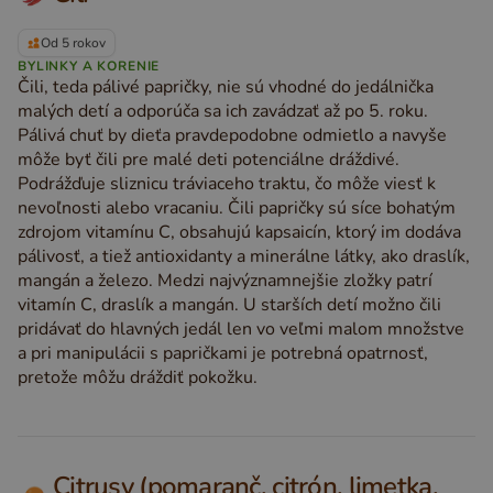
Od 5 rokov
BYLINKY A KORENIE
Čili, teda pálivé papričky, nie sú vhodné do jedálnička
malých detí a odporúča sa ich zavádzať až po 5. roku.
Pálivá chuť by dieťa pravdepodobne odmietlo a navyše
môže byť čili pre malé deti potenciálne dráždivé.
Podrážďuje sliznicu tráviaceho traktu, čo môže viesť k
nevoľnosti alebo vracaniu. Čili papričky sú síce bohatým
zdrojom vitamínu C, obsahujú kapsaicín, ktorý im dodáva
pálivosť, a tiež antioxidanty a minerálne látky, ako draslík,
mangán a železo. Medzi najvýznamnejšie zložky patrí
vitamín C, draslík a mangán. U starších detí možno čili
pridávať do hlavných jedál len vo veľmi malom množstve
a pri manipulácii s papričkami je potrebná opatrnosť,
pretože môžu dráždiť pokožku.
Citrusy (pomaranč, citrón, limetka,