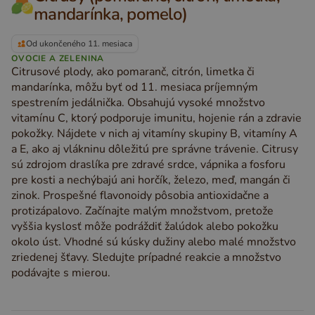
mandarínka, pomelo)
Od ukončeného 11. mesiaca
OVOCIE A ZELENINA
Citrusové plody, ako pomaranč, citrón, limetka či
mandarínka, môžu byť od 11. mesiaca príjemným
spestrením jedálnička. Obsahujú vysoké množstvo
vitamínu C, ktorý podporuje imunitu, hojenie rán a zdravie
pokožky. Nájdete v nich aj vitamíny skupiny B, vitamíny A
a E, ako aj vlákninu dôležitú pre správne trávenie. Citrusy
sú zdrojom draslíka pre zdravé srdce, vápnika a fosforu
pre kosti a nechýbajú ani horčík, železo, meď, mangán či
zinok. Prospešné flavonoidy pôsobia antioxidačne a
protizápalovo. Začínajte malým množstvom, pretože
vyššia kyslosť môže podráždiť žalúdok alebo pokožku
okolo úst. Vhodné sú kúsky dužiny alebo malé množstvo
zriedenej šťavy. Sledujte prípadné reakcie a množstvo
podávajte s mierou.