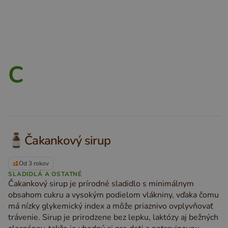
C
Čakankový sirup
Od 3 rokov
SLADIDLÁ A OSTATNÉ
Čakankový sirup je prírodné sladidlo s minimálnym
obsahom cukru a vysokým podielom vlákniny, vďaka čomu
má nízky glykemický index a môže priaznivo ovplyvňovať
trávenie. Sirup je prirodzene bez lepku, laktózy aj bežných