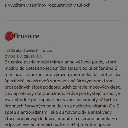
s využitím vitamínov rozpustných v tukoch.
Brusnice
Od ukončeného 8. mesiaca
OVOCIE A ZELENINA
Brusnice patria medzi mimoriadne výživné plody, ktoré
možno do detského jedálnička zaradiť od ukončeného 8.
mesiaca. Ich prirodzene výrazná, mierne kyslá chuť je síce
špecifická, no zároveň sprevádzaná širokým spektrom
prospešných látok podporujúcich zdravie močových ciest,
ciev aj celkový metabolizmus. Práve pre kyslejšiu chuť je
však vhodné postupovať pri zavádzaní pomaly. V týchto
drobných červených bobuliach sa nachádza vitamín C a E
spolu s antioxidantmi, ako sú flavonoidy a antokyány,
ktoré prispievajú k dobrej imunite a ochrane buniek. Pri
príprave pre najmenších voľte radšej tepelnú úpravu –