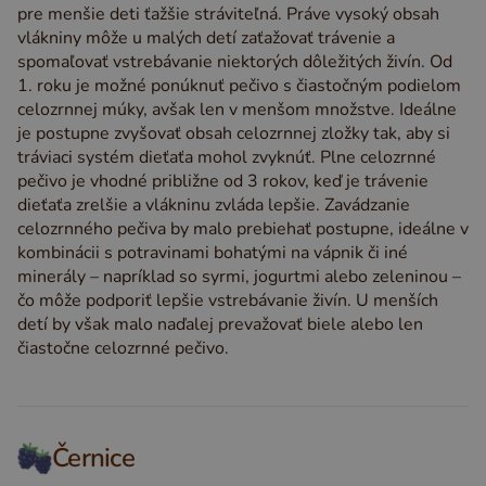
pre menšie deti ťažšie stráviteľná. Práve vysoký obsah
vlákniny môže u malých detí zaťažovať trávenie a
spomaľovať vstrebávanie niektorých dôležitých živín. Od
1. roku je možné ponúknuť pečivo s čiastočným podielom
celozrnnej múky, avšak len v menšom množstve. Ideálne
je postupne zvyšovať obsah celozrnnej zložky tak, aby si
tráviaci systém dieťaťa mohol zvyknúť. Plne celozrnné
pečivo je vhodné približne od 3 rokov, keď je trávenie
dieťaťa zrelšie a vlákninu zvláda lepšie. Zavádzanie
celozrnného pečiva by malo prebiehať postupne, ideálne v
kombinácii s potravinami bohatými na vápnik či iné
minerály – napríklad so syrmi, jogurtmi alebo zeleninou –
čo môže podporiť lepšie vstrebávanie živín. U menších
detí by však malo naďalej prevažovať biele alebo len
čiastočne celozrnné pečivo.
Černice