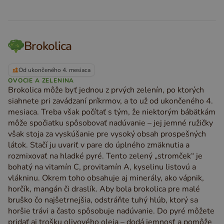
Brokolica
Od ukončeného 4. mesiaca
OVOCIE A ZELENINA
Brokolica môže byť jednou z prvých zelenín, po ktorých
siahnete pri zavádzaní príkrmov, a to už od ukončeného 4.
mesiaca. Treba však počítať s tým, že niektorým bábätkám
môže spočiatku spôsobovať nadúvanie – jej jemné ružičky
však stoja za vyskúšanie pre vysoký obsah prospešných
látok. Stačí ju uvariť v pare do úplného zmäknutia a
rozmixovať na hladké pyré. Tento zelený „stromček“ je
bohatý na vitamín C, provitamín A, kyselinu listovú a
vlákninu. Okrem toho obsahuje aj minerály, ako vápnik,
horčík, mangán či draslík. Aby bola brokolica pre malé
bruško čo najšetrnejšia, odstráňte tuhý hlúb, ktorý sa
horšie trávi a často spôsobuje nadúvanie. Do pyré môžete
pridať aj trošku olivového oleja – dodá jemnosť a pomôže