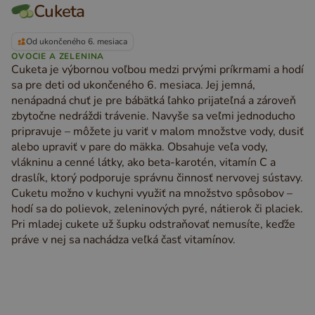
Cuketa
Od ukončeného 6. mesiaca
OVOCIE A ZELENINA
Cuketa je výbornou voľbou medzi prvými príkrmami a hodí
sa pre deti od ukončeného 6. mesiaca. Jej jemná,
nenápadná chuť je pre bábätká ľahko prijateľná a zároveň
zbytočne nedráždi trávenie. Navyše sa veľmi jednoducho
pripravuje – môžete ju variť v malom množstve vody, dusiť
alebo upraviť v pare do mäkka. Obsahuje veľa vody,
vlákninu a cenné látky, ako beta-karotén, vitamín C a
draslík, ktorý podporuje správnu činnosť nervovej sústavy.
Cuketu možno v kuchyni využiť na množstvo spôsobov –
hodí sa do polievok, zeleninových pyré, nátierok či placiek.
Pri mladej cukete už šupku odstraňovať nemusíte, keďže
práve v nej sa nachádza veľká časť vitamínov.