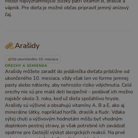
Medzi najvýznamnejšie zložky patrí vitamín B, draslík a
vápnik. Pre dieťa je možné občas pripraviť jemný anízový
čaj.
Arašidy
Od ukončeného 10. mesiaca
ORECHY A SEMIENKA
Arašidy môžete zaradiť do jedálnička dieťaťa približne od
ukončeného 10. mesiaca, vždy však len vo forme jemnej
pasty alebo nátierky, aby nehrozilo riziko vdýchnutia. Celé
orechy nie sú pre malé deti bezpečné – podávať ich možno
najskôr okolo 3. roku, keď už dieťa spoľahlivo hryzie.
Arašidy sú výživné a obsahujú vitamíny A, B a E, ako aj
minerálne látky, napríklad horčík, draslík a fluór. Vďaka
sýtej chuti a výživovým hodnotám môžu byť vhodným
doplnkom pestrej stravy, je však potrebné ich zavádzať
opatrne pre častejší výskyt alergických reakcií. Na prvé