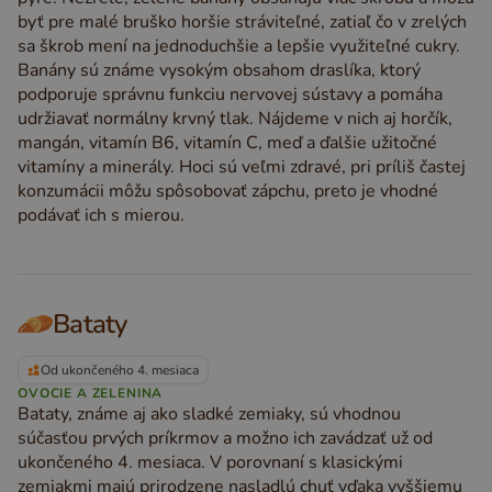
byť pre malé bruško horšie stráviteľné, zatiaľ čo v zrelých
sa škrob mení na jednoduchšie a lepšie využiteľné cukry.
Banány sú známe vysokým obsahom draslíka, ktorý
podporuje správnu funkciu nervovej sústavy a pomáha
udržiavať normálny krvný tlak. Nájdeme v nich aj horčík,
mangán, vitamín B6, vitamín C, meď a ďalšie užitočné
vitamíny a minerály. Hoci sú veľmi zdravé, pri príliš častej
konzumácii môžu spôsobovať zápchu, preto je vhodné
podávať ich s mierou.
Bataty
Od ukončeného 4. mesiaca
OVOCIE A ZELENINA
Bataty, známe aj ako sladké zemiaky, sú vhodnou
súčasťou prvých príkrmov a možno ich zavádzať už od
ukončeného 4. mesiaca. V porovnaní s klasickými
zemiakmi majú prirodzene nasladlú chuť vďaka vyššiemu