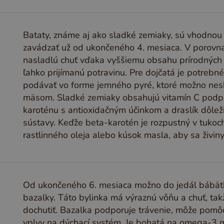
Bataty, známe aj ako sladké zemiaky, sú vhodnou
zavádzať už od ukončeného 4. mesiaca. V porovna
nasladlú chuť vďaka vyššiemu obsahu prírodných cu
ľahko prijímanú potravinu. Pre dojčatá je potrebn
podávať vo forme jemného pyré, ktoré možno nes
mäsom. Sladké zemiaky obsahujú vitamín C podpo
karoténu s antioxidačným účinkom a draslík dôleži
sústavy. Keďže beta-karotén je rozpustný v tukoc
rastlinného oleja alebo kúsok masla, aby sa živiny 
Od ukončeného 6. mesiaca možno do jedál bábät
bazalky. Táto bylinka má výraznú vôňu a chuť, tak
dochutiť. Bazalka podporuje trávenie, môže pomô
vplyv na dýchací systém. Je bohatá na omega-3 ma