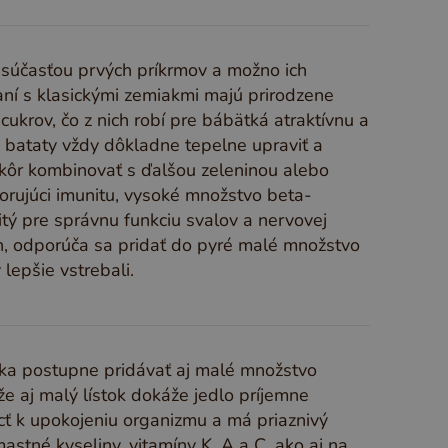
 súčasťou prvých príkrmov a možno ich
ní s klasickými zemiakmi majú prirodzene
krov, čo z nich robí pre bábätká atraktívnu a
é bataty vždy dôkladne tepelne upraviť a
kôr kombinovať s ďalšou zeleninou alebo
rujúci imunitu, vysoké množstvo beta-
tý pre správnu funkciu svalov a nervovej
h, odporúča sa pridať do pyré malé množstvo
lepšie vstrebali.
ka postupne pridávať aj malé množstvo
že aj malý lístok dokáže jedlo príjemne
cť k upokojeniu organizmu a má priaznivý
stné kyseliny, vitamíny K, A a C, ako aj na