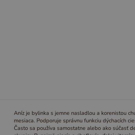
CH
I
J
K
L
M
N
O
P
Q
R
Aníz je bylinka s jemne nasladlou a korenistou c
mesiaca. Podporuje správnu funkciu dýchacích cies
Často sa používa samostatne alebo ako súčasť de