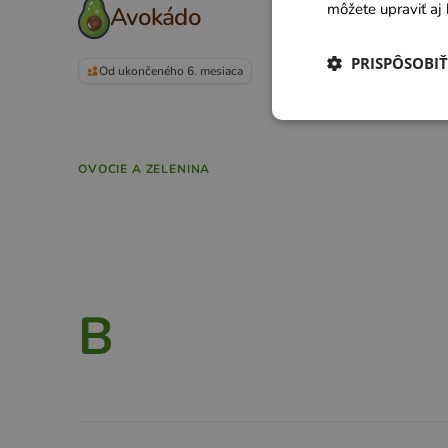
môžete upraviť aj 
Avokádo
PRISPÔSOBIŤ
Od ukončeného 6. mesiaca
OVOCIE A ZELENINA
B