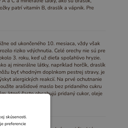
y A a C a minerálne látky, ako sú draslík,
ky patrí vitamín B, draslík a vápnik. Pre
bližne od ukončeného 10. mesiaca, vždy však
ozilo riziko vdýchnutia. Celé orechy nie sú pre
olo 3. roku, keď už dieťa spoľahlivo hryzie.
o aj minerálne látky, napríklad horčík, draslík
môžu byť vhodným doplnkom pestrej stravy, je
ýskyt alergických reakcií. Na prvé ochutnanie
použite arašidové maslo bez pridaného cukru
, ktoré často obsahujú pridaný cukor, oleje
ej skúsenosti.
je preferencie