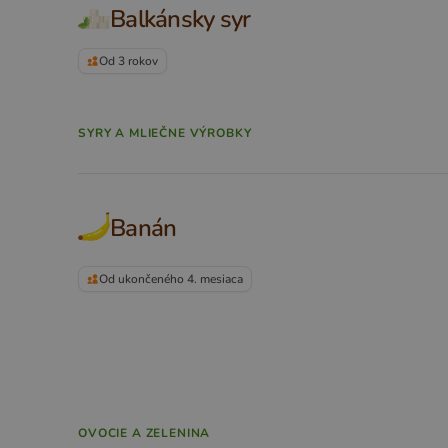
Balkánsky syr
Od 3 rokov
SYRY A MLIEČNE VÝROBKY
Banán
Od ukončeného 4. mesiaca
OVOCIE A ZELENINA