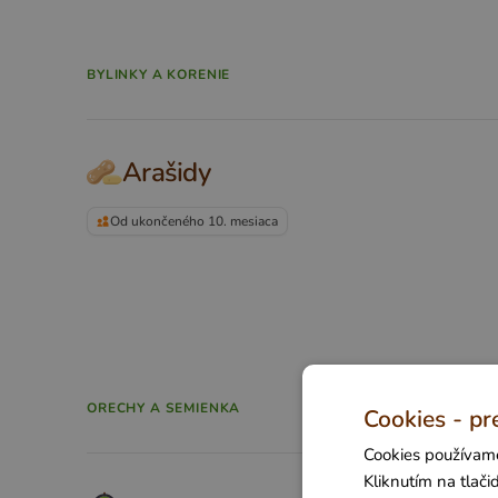
BYLINKY A KORENIE
Arašidy
Od ukončeného 10. mesiaca
ORECHY A SEMIENKA
Cookies - pr
Cookies používame
Kliknutím na tlač