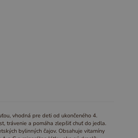
S
T
U
V
W
X
Y
Z
huťou, vhodná pre deti od ukončeného 4.
t, trávenie a pomáha zlepšiť chuť do jedla.
tských bylinných čajov. Obsahuje vitamíny