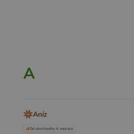
A
B
C
D
E
F
G
H
A
Aníz
Od ukončeného 4. mesiaca