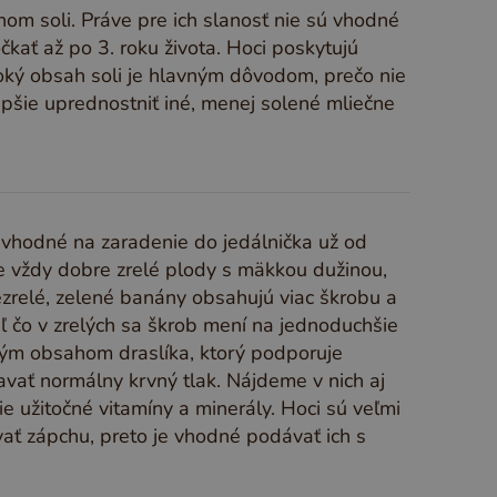
m soli. Práve pre ich slanosť nie sú vhodné
kať až po 3. roku života. Hoci poskytujú
soký obsah soli je hlavným dôvodom, prečo nie
epšie uprednostniť iné, menej solené mliečne
 vhodné na zaradenie do jedálnička už od
e vždy dobre zrelé plody s mäkkou dužinou,
ezrelé, zelené banány obsahujú viac škrobu a
aľ čo v zrelých sa škrob mení na jednoduchšie
kým obsahom draslíka, ktorý podporuje
vať normálny krvný tlak. Nájdeme v nich aj
e užitočné vitamíny a minerály. Hoci sú veľmi
vať zápchu, preto je vhodné podávať ich s