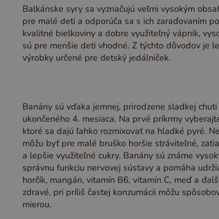
Balkánske syry sa vyznačujú veľmi vysokým obsaho
pre malé deti a odporúča sa s ich zaraďovaním poč
kvalitné bielkoviny a dobre využiteľný vápnik, vy
sú pre menšie deti vhodné. Z týchto dôvodov je l
výrobky určené pre detský jedálniček.
Banány sú vďaka jemnej, prirodzene sladkej chuti
ukončeného 4. mesiaca. Na prvé príkrmy vyberajt
ktoré sa dajú ľahko rozmixovať na hladké pyré. N
môžu byť pre malé bruško horšie stráviteľné, zati
a lepšie využiteľné cukry. Banány sú známe vyso
správnu funkciu nervovej sústavy a pomáha udržia
horčík, mangán, vitamín B6, vitamín C, meď a ďalši
zdravé, pri príliš častej konzumácii môžu spôsobo
mierou.