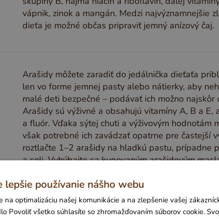
skupiny B, najmä niacín a riboflavín, ďalej vitamín
vápnik, zinok a mangán. Medzi najvýznamnejšie zlož
dieťa je možné občas pripraviť jemný anízový čaj.
Arašidy môžete zaradiť do jedálnička dieťaťa pri
len vo forme jemnej pasty alebo nátierky, aby nehr
malé deti bezpečné – podávať ich možno najskôr ok
Arašidy sú výživné a obsahujú vitamíny A, B a E, ak
a fluór. Vďaka sýtej chuti a výživovým hodnotám 
však potrebné ich zavádzať opatrne pre častejší v
roztlačte 1–2 arašidy na hladkú pastu, prípadne 
a soli. Vyhýbajte sa kupovaným arašidovým maslám
alebo soľ.
e lepšie používanie nášho webu
 na optimalizáciu našej komunikácie a na zlepšenie vašej zákazníck
idlo Povoliť všetko súhlasíte so zhromažďovaním súborov cookie. Svo