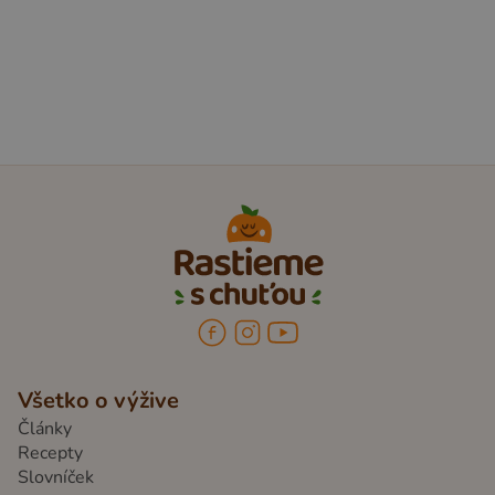
hrušiek, chuť marhule a jemnosť banánu. Ideálne
pre deti, ktoré majú rady sladšie ovocie.
Všetko o výžive
Články
Recepty
Slovníček