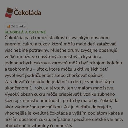
Čokoláda
Od 1 roka
SLADIDLÁ A OSTATNÉ
Čokoláda patrí medzi sladkosti s vysokým obsahom
energie, cukru a tukov, ktoré môžu malé deti zaťažovať
viac než iné potraviny. Mliečne druhy zvyčajne obsahujú
veľké množstvo nasýtených mastných kyselín a
jednoduchých cukrov a zároveň môžu byť zdrojom kofeínu
a teobromínu – látok, ktoré môžu u citlivejších detí
vyvolávať podráždenosť alebo zhoršovať spánok.
Zaraďovať čokoládu do jedálnička detí je vhodné až po
ukončenom 1. roku, a aj vtedy len v malom množstve.
Vysoký obsah cukru môže prispievať k vzniku zubného
kazu aj k nárastu hmotnosti, preto by mala byť čokoláda
skôr výnimočnou pochúťkou. Ak ju dieťaťu doprajete,
vhodnejšia je kvalitná čokoláda s vyšším podielom kakaa a
nižším obsahom cukru, prípadne špeciálne detské varianty
obohatené o vitamíny či minerály.