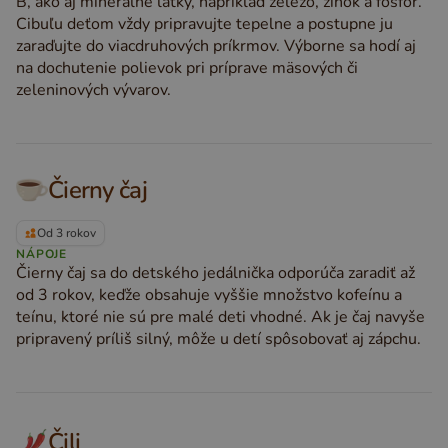
B, ako aj minerálne látky, napríklad železo, zinok a fosfor.
Cibuľu deťom vždy pripravujte tepelne a postupne ju
zaraďujte do viacdruhových príkrmov. Výborne sa hodí aj
na dochutenie polievok pri príprave mäsových či
zeleninových vývarov.
Čierny čaj
Od 3 rokov
NÁPOJE
Čierny čaj sa do detského jedálnička odporúča zaradiť až
od 3 rokov, keďže obsahuje vyššie množstvo kofeínu a
teínu, ktoré nie sú pre malé deti vhodné. Ak je čaj navyše
pripravený príliš silný, môže u detí spôsobovať aj zápchu.
Čili