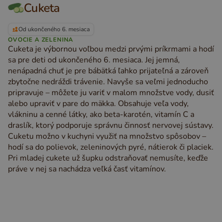
Cuketa
Od ukončeného 6. mesiaca
OVOCIE A ZELENINA
Cuketa je výbornou voľbou medzi prvými príkrmami a hodí
sa pre deti od ukončeného 6. mesiaca. Jej jemná,
nenápadná chuť je pre bábätká ľahko prijateľná a zároveň
zbytočne nedráždi trávenie. Navyše sa veľmi jednoducho
pripravuje – môžete ju variť v malom množstve vody, dusiť
alebo upraviť v pare do mäkka. Obsahuje veľa vody,
vlákninu a cenné látky, ako beta-karotén, vitamín C a
draslík, ktorý podporuje správnu činnosť nervovej sústavy.
Cuketu možno v kuchyni využiť na množstvo spôsobov –
hodí sa do polievok, zeleninových pyré, nátierok či placiek.
Pri mladej cukete už šupku odstraňovať nemusíte, keďže
práve v nej sa nachádza veľká časť vitamínov.