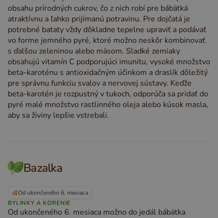
obsahu prírodných cukrov, čo z nich robí pre bábätká
atraktívnu a ľahko prijímanú potravinu. Pre dojčatá je
potrebné bataty vždy dôkladne tepelne upraviť a podávať
vo forme jemného pyré, ktoré možno neskôr kombinovať
s ďalšou zeleninou alebo mäsom. Sladké zemiaky
obsahujú vitamín C podporujúci imunitu, vysoké množstvo
beta-karoténu s antioxidačným účinkom a draslík dôležitý
pre správnu funkciu svalov a nervovej sústavy. Keďže
beta-karotén je rozpustný v tukoch, odporúča sa pridať do
pyré malé množstvo rastlinného oleja alebo kúsok masla,
aby sa živiny lepšie vstrebali.
Bazalka
Od ukončeného 6. mesiaca
BYLINKY A KORENIE
Od ukončeného 6. mesiaca možno do jedál bábätka