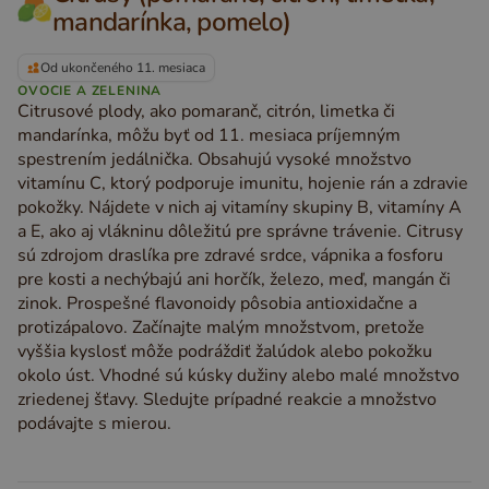
mandarínka, pomelo)
Od ukončeného 11. mesiaca
OVOCIE A ZELENINA
Citrusové plody, ako pomaranč, citrón, limetka či
mandarínka, môžu byť od 11. mesiaca príjemným
spestrením jedálnička. Obsahujú vysoké množstvo
vitamínu C, ktorý podporuje imunitu, hojenie rán a zdravie
pokožky. Nájdete v nich aj vitamíny skupiny B, vitamíny A
a E, ako aj vlákninu dôležitú pre správne trávenie. Citrusy
sú zdrojom draslíka pre zdravé srdce, vápnika a fosforu
pre kosti a nechýbajú ani horčík, železo, meď, mangán či
zinok. Prospešné flavonoidy pôsobia antioxidačne a
protizápalovo. Začínajte malým množstvom, pretože
vyššia kyslosť môže podráždiť žalúdok alebo pokožku
okolo úst. Vhodné sú kúsky dužiny alebo malé množstvo
zriedenej šťavy. Sledujte prípadné reakcie a množstvo
podávajte s mierou.