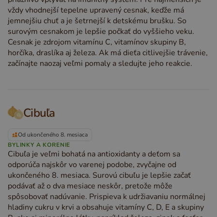
vždy vhodnejší tepelne upravený cesnak, keďže má
jemnejšiu chuť a je šetrnejší k detskému brušku. So
surovým cesnakom je lepšie počkať do vyššieho veku.
Cesnak je zdrojom vitamínu C, vitamínov skupiny B,
horčíka, draslíka aj železa. Ak má dieťa citlivejšie trávenie,
začínajte naozaj veľmi pomaly a sledujte jeho reakcie.
Cibuľa
Od ukončeného 8. mesiaca
BYLINKY A KORENIE
Cibuľa je veľmi bohatá na antioxidanty a deťom sa
odporúča najskôr vo varenej podobe, zvyčajne od
ukončeného 8. mesiaca. Surovú cibuľu je lepšie začať
podávať až o dva mesiace neskôr, pretože môže
spôsobovať nadúvanie. Prispieva k udržiavaniu normálnej
hladiny cukru v krvi a obsahuje vitamíny C, D, E a skupiny