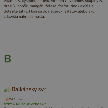
vitamín K, kyselinu listovú, vitamín C, vitamíny skupiny B,
draslík, horčík, mangán, železo, fosfor, zinok a ďalšie
dôležité látky. Hodí sa do nátierok, šalátov alebo ako
zdravšia náhrada masla.
B
Balkánsky syr
Od 3 rokov
SYRY A MLIEČNE VÝROBKY