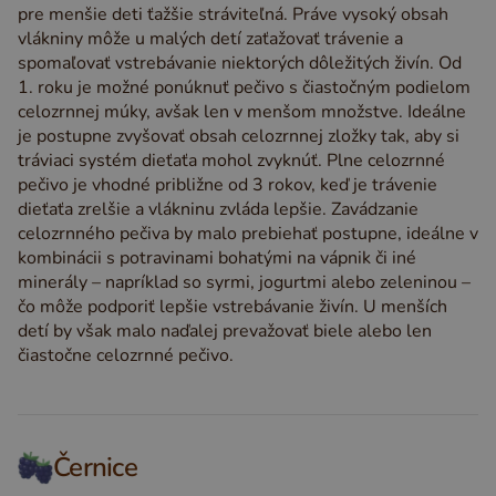
pre menšie deti ťažšie stráviteľná. Práve vysoký obsah
vlákniny môže u malých detí zaťažovať trávenie a
spomaľovať vstrebávanie niektorých dôležitých živín. Od
1. roku je možné ponúknuť pečivo s čiastočným podielom
celozrnnej múky, avšak len v menšom množstve. Ideálne
je postupne zvyšovať obsah celozrnnej zložky tak, aby si
tráviaci systém dieťaťa mohol zvyknúť. Plne celozrnné
pečivo je vhodné približne od 3 rokov, keď je trávenie
dieťaťa zrelšie a vlákninu zvláda lepšie. Zavádzanie
celozrnného pečiva by malo prebiehať postupne, ideálne v
kombinácii s potravinami bohatými na vápnik či iné
minerály – napríklad so syrmi, jogurtmi alebo zeleninou –
čo môže podporiť lepšie vstrebávanie živín. U menších
detí by však malo naďalej prevažovať biele alebo len
čiastočne celozrnné pečivo.
Černice