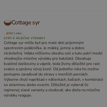
Cottage syr
Od 1 roka
SYRY A MLIEČNE VÝROBKY
Cottage syr môže byť pre malé deti príjemným
spestrením jedálnička. Je mäkký, jemný a dobre
stráviteľný. Vďaka nižšiemu obsahu soli a tuku patrí medzi
vhodnejšie mliečne výrobky pre batoľatá. Obsahuje
kvalitné bielkoviny a vápnik, teda živiny dôležité pre rast
svalov a správny vývoj kostí. Od jedného roka ho možno
postupne zaraďovať do stravy v menších porciách.
Výborne chutí napríklad v nátierkach, kašiach, v kombinácii
so zeleninou alebo ovocím. Dôležité je vyberať čo
najmenej slané varianty a sledovať, ako dieťa na mliečne
výrobky reaguje.