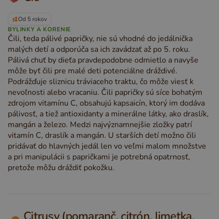
Od 5 rokov
BYLINKY A KORENIE
Čili, teda pálivé papričky, nie sú vhodné do jedálnička
malých detí a odporúča sa ich zavádzať až po 5. roku.
Pálivá chuť by dieťa pravdepodobne odmietlo a navyše
môže byť čili pre malé deti potenciálne dráždivé.
Podrážďuje sliznicu tráviaceho traktu, čo môže viesť k
nevoľnosti alebo vracaniu. Čili papričky sú síce bohatým
zdrojom vitamínu C, obsahujú kapsaicín, ktorý im dodáva
pálivosť, a tiež antioxidanty a minerálne látky, ako draslík,
mangán a železo. Medzi najvýznamnejšie zložky patrí
vitamín C, draslík a mangán. U starších detí možno čili
pridávať do hlavných jedál len vo veľmi malom množstve
a pri manipulácii s papričkami je potrebná opatrnosť,
pretože môžu dráždiť pokožku.
Citrusy (pomaranč, citrón, limetka,