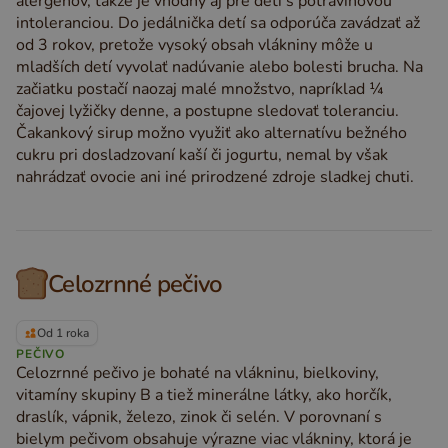
alergénov, takže je vhodný aj pre deti s potravinovou
intoleranciou. Do jedálnička detí sa odporúča zavádzať až
od 3 rokov, pretože vysoký obsah vlákniny môže u
mladších detí vyvolať nadúvanie alebo bolesti brucha. Na
začiatku postačí naozaj malé množstvo, napríklad ¼
čajovej lyžičky denne, a postupne sledovať toleranciu.
Čakankový sirup možno využiť ako alternatívu bežného
cukru pri dosladzovaní kaší či jogurtu, nemal by však
nahrádzať ovocie ani iné prirodzené zdroje sladkej chuti.
Celozrnné pečivo
Od 1 roka
PEČIVO
Celozrnné pečivo je bohaté na vlákninu, bielkoviny,
vitamíny skupiny B a tiež minerálne látky, ako horčík,
draslík, vápnik, železo, zinok či selén. V porovnaní s
bielym pečivom obsahuje výrazne viac vlákniny, ktorá je