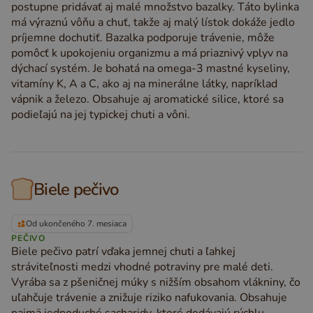
postupne pridávať aj malé množstvo bazalky. Táto bylinka
má výraznú vôňu a chuť, takže aj malý lístok dokáže jedlo
príjemne dochutiť. Bazalka podporuje trávenie, môže
pomôcť k upokojeniu organizmu a má priaznivý vplyv na
dýchací systém. Je bohatá na omega-3 mastné kyseliny,
vitamíny K, A a C, ako aj na minerálne látky, napríklad
vápnik a železo. Obsahuje aj aromatické silice, ktoré sa
podieľajú na jej typickej chuti a vôni.
Biele pečivo
Od ukončeného 7. mesiaca
PEČIVO
Biele pečivo patrí vďaka jemnej chuti a ľahkej
stráviteľnosti medzi vhodné potraviny pre malé deti.
Vyrába sa z pšeničnej múky s nižším obsahom vlákniny, čo
uľahčuje trávenie a znižuje riziko nafukovania. Obsahuje