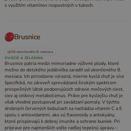
s využitím vitamínov rozpustných v tukoch.
Brusnice
Od ukončeného 8. mesiaca
OVOCIE A ZELENINA
Brusnice patria medzi mimoriadne výživné plody, ktoré
možno do detského jedálnička zaradiť od ukončeného 8.
mesiaca. Ich prirodzene výrazná, mierne kyslá chuť je síce
špecifická, no zároveň sprevádzaná širokým spektrom
prospešných látok podporujúcich zdravie močových ciest,
ciev aj celkový metabolizmus. Práve pre kyslejšiu chuť je
však vhodné postupovať pri zavádzaní pomaly. V týchto
drobných červených bobuliach sa nachádza vitamín C a E
spolu s antioxidantmi, ako sú flavonoidy a antokyány,
ktoré prispievajú k dobrej imunite a ochrane buniek. Pri
príprave pre najmenších voľte radšej tepelnú úpravu –