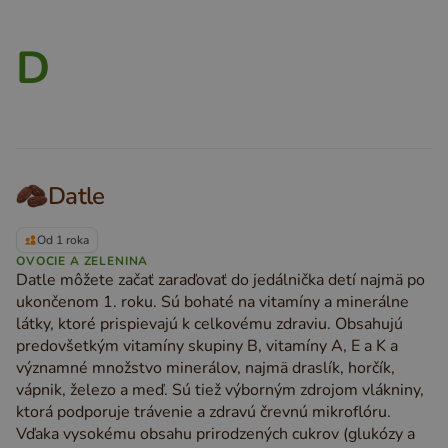
D
Datle
Od 1 roka
OVOCIE A ZELENINA
Datle môžete začať zaraďovať do jedálnička detí najmä po
ukončenom 1. roku. Sú bohaté na vitamíny a minerálne
látky, ktoré prispievajú k celkovému zdraviu. Obsahujú
predovšetkým vitamíny skupiny B, vitamíny A, E a K a
významné množstvo minerálov, najmä draslík, horčík,
vápnik, železo a meď. Sú tiež výborným zdrojom vlákniny,
ktorá podporuje trávenie a zdravú črevnú mikroflóru.
Vďaka vysokému obsahu prirodzených cukrov (glukózy a