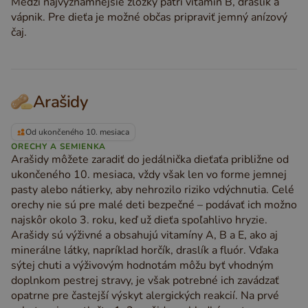
Medzi najvýznamnejšie zložky patrí vitamín B, draslík a
vápnik. Pre dieťa je možné občas pripraviť jemný anízový
čaj.
Arašidy
Od ukončeného 10. mesiaca
ORECHY A SEMIENKA
Arašidy môžete zaradiť do jedálnička dieťaťa približne od
ukončeného 10. mesiaca, vždy však len vo forme jemnej
pasty alebo nátierky, aby nehrozilo riziko vdýchnutia. Celé
orechy nie sú pre malé deti bezpečné – podávať ich možno
najskôr okolo 3. roku, keď už dieťa spoľahlivo hryzie.
Arašidy sú výživné a obsahujú vitamíny A, B a E, ako aj
minerálne látky, napríklad horčík, draslík a fluór. Vďaka
sýtej chuti a výživovým hodnotám môžu byť vhodným
doplnkom pestrej stravy, je však potrebné ich zavádzať
opatrne pre častejší výskyt alergických reakcií. Na prvé