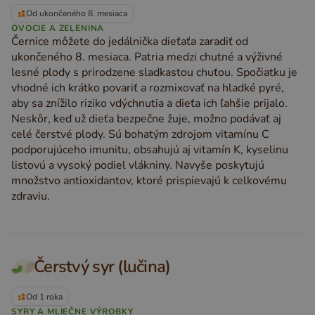
Od ukončeného 8. mesiaca
OVOCIE A ZELENINA
Černice môžete do jedálnička dieťaťa zaradiť od
ukončeného 8. mesiaca. Patria medzi chutné a výživné
lesné plody s prirodzene sladkastou chuťou. Spočiatku je
vhodné ich krátko povariť a rozmixovať na hladké pyré,
aby sa znížilo riziko vdýchnutia a dieťa ich ľahšie prijalo.
Neskôr, keď už dieťa bezpečne žuje, možno podávať aj
celé čerstvé plody. Sú bohatým zdrojom vitamínu C
podporujúceho imunitu, obsahujú aj vitamín K, kyselinu
listovú a vysoký podiel vlákniny. Navyše poskytujú
množstvo antioxidantov, ktoré prispievajú k celkovému
zdraviu.
Čerstvý syr (lučina)
Od 1 roka
SYRY A MLIEČNE VÝROBKY