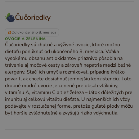
Čučoriedky
Od ukončeného 8. mesiaca
OVOCIE A ZELENINA
Čučoriedky sú chutné a výživné ovocie, ktoré možno
dieťaťu ponúknuť od ukončeného 8. mesiaca. Vďaka
vysokému obsahu antioxidantov priaznivo pôsobia na
trávenie aj močové cesty a zároveň nepatria medzi bežné
alergény. Stačí ich umyť a rozmixovať, prípadne krátko
povariť, ak chcete dosiahnuť jemnejšiu konzistenciu. Toto
drobné modré ovocie je cenené pre obsah vlákniny,
vitamínu A, vitamínu C a tiež železa – látok dôležitých pre
imunitu aj celkovú vitalitu dieťaťa. U najmenších ich vždy
podávajte v roztlačenej forme, pretože guľaté plody môžu
byť horšie zvládnuteľné a zvyšujú riziko vdýchnutia.