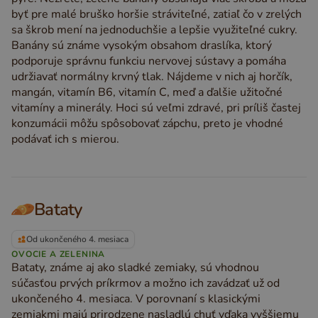
byť pre malé bruško horšie stráviteľné, zatiaľ čo v zrelých
sa škrob mení na jednoduchšie a lepšie využiteľné cukry.
Banány sú známe vysokým obsahom draslíka, ktorý
podporuje správnu funkciu nervovej sústavy a pomáha
udržiavať normálny krvný tlak. Nájdeme v nich aj horčík,
mangán, vitamín B6, vitamín C, meď a ďalšie užitočné
vitamíny a minerály. Hoci sú veľmi zdravé, pri príliš častej
konzumácii môžu spôsobovať zápchu, preto je vhodné
podávať ich s mierou.
Bataty
Od ukončeného 4. mesiaca
OVOCIE A ZELENINA
Bataty, známe aj ako sladké zemiaky, sú vhodnou
súčasťou prvých príkrmov a možno ich zavádzať už od
ukončeného 4. mesiaca. V porovnaní s klasickými
zemiakmi majú prirodzene nasladlú chuť vďaka vyššiemu