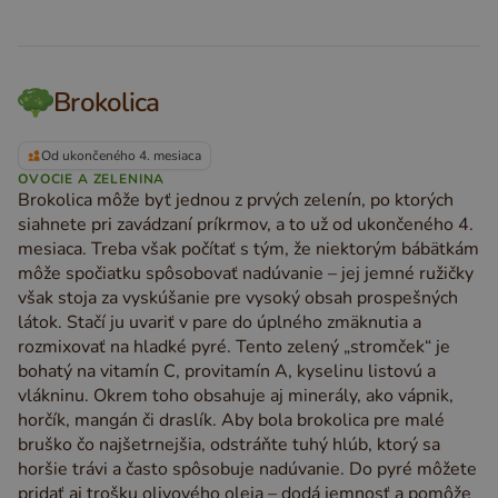
Brokolica
Od ukončeného 4. mesiaca
OVOCIE A ZELENINA
Brokolica môže byť jednou z prvých zelenín, po ktorých
siahnete pri zavádzaní príkrmov, a to už od ukončeného 4.
mesiaca. Treba však počítať s tým, že niektorým bábätkám
môže spočiatku spôsobovať nadúvanie – jej jemné ružičky
však stoja za vyskúšanie pre vysoký obsah prospešných
látok. Stačí ju uvariť v pare do úplného zmäknutia a
rozmixovať na hladké pyré. Tento zelený „stromček“ je
bohatý na vitamín C, provitamín A, kyselinu listovú a
vlákninu. Okrem toho obsahuje aj minerály, ako vápnik,
horčík, mangán či draslík. Aby bola brokolica pre malé
bruško čo najšetrnejšia, odstráňte tuhý hlúb, ktorý sa
horšie trávi a často spôsobuje nadúvanie. Do pyré môžete
pridať aj trošku olivového oleja – dodá jemnosť a pomôže