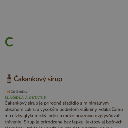
C
Čakankový sirup
Od 3 rokov
SLADIDLÁ A OSTATNÉ
Čakankový sirup je prírodné sladidlo s minimálnym
obsahom cukru a vysokým podielom vlákniny, vďaka čomu
má nízky glykemický index a môže priaznivo ovplyvňovať
trávenie. Sirup je prirodzene bez lepku, laktózy aj bežných