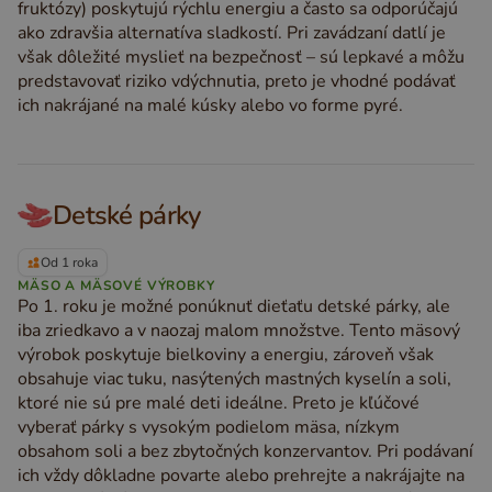
fruktózy) poskytujú rýchlu energiu a často sa odporúčajú
ako zdravšia alternatíva sladkostí. Pri zavádzaní datlí je
však dôležité myslieť na bezpečnosť – sú lepkavé a môžu
predstavovať riziko vdýchnutia, preto je vhodné podávať
ich nakrájané na malé kúsky alebo vo forme pyré.
Detské párky
Od 1 roka
MÄSO A MÄSOVÉ VÝROBKY
Po 1. roku je možné ponúknuť dieťaťu detské párky, ale
iba zriedkavo a v naozaj malom množstve. Tento mäsový
výrobok poskytuje bielkoviny a energiu, zároveň však
obsahuje viac tuku, nasýtených mastných kyselín a soli,
ktoré nie sú pre malé deti ideálne. Preto je kľúčové
vyberať párky s vysokým podielom mäsa, nízkym
obsahom soli a bez zbytočných konzervantov. Pri podávaní
ich vždy dôkladne povarte alebo prehrejte a nakrájajte na