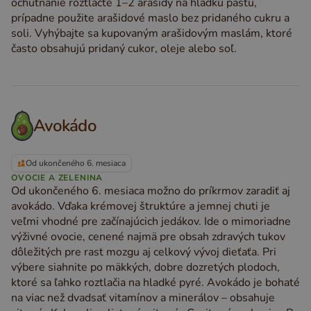
ochutnanie roztlačte 1–2 arašidy na hladkú pastu,
prípadne použite arašidové maslo bez pridaného cukru a
soli. Vyhýbajte sa kupovaným arašidovým maslám, ktoré
často obsahujú pridaný cukor, oleje alebo soľ.
Avokádo
Od ukončeného 6. mesiaca
OVOCIE A ZELENINA
Od ukončeného 6. mesiaca možno do príkrmov zaradiť aj
avokádo. Vďaka krémovej štruktúre a jemnej chuti je
veľmi vhodné pre začínajúcich jedákov. Ide o mimoriadne
výživné ovocie, cenené najmä pre obsah zdravých tukov
dôležitých pre rast mozgu aj celkový vývoj dieťaťa. Pri
výbere siahnite po mäkkých, dobre dozretých plodoch,
ktoré sa ľahko roztlačia na hladké pyré. Avokádo je bohaté
na viac než dvadsať vitamínov a minerálov – obsahuje