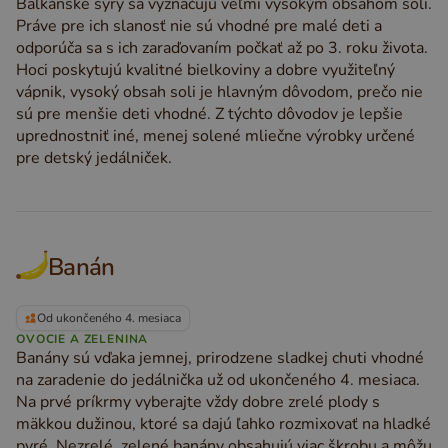
Balkánske syry sa vyznačujú veľmi vysokým obsahom soli.
Práve pre ich slanosť nie sú vhodné pre malé deti a
odporúča sa s ich zaraďovaním počkať až po 3. roku života.
Hoci poskytujú kvalitné bielkoviny a dobre využiteľný
vápnik, vysoký obsah soli je hlavným dôvodom, prečo nie
sú pre menšie deti vhodné. Z týchto dôvodov je lepšie
uprednostniť iné, menej solené mliečne výrobky určené
pre detský jedálniček.
Banán
Od ukončeného 4. mesiaca
OVOCIE A ZELENINA
Banány sú vďaka jemnej, prirodzene sladkej chuti vhodné
na zaradenie do jedálnička už od ukončeného 4. mesiaca.
Na prvé príkrmy vyberajte vždy dobre zrelé plody s
mäkkou dužinou, ktoré sa dajú ľahko rozmixovať na hladké
pyré. Nezrelé, zelené banány obsahujú viac škrobu a môžu