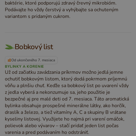
baktérie, ktoré podporujú zdravý črevný mikrobióm.
Podávajte ho vždy čerstvý a vyhýbajte sa ochuteným
variantom s pridaným cukrom.
Bobkový list
Od ukončeného 7. mesiaca
BYLINKY A KORENIE
Už od začiatku zavádzania príkrmov možno jedlá jemne
ochutiť bobkovým listom, ktorý dodá pokrmom príjemnú
vôňu a plnšiu chuť. Keďže sa bobkový list po uvarení vždy
z jedla vyberá a nekonzumuje sa, jeho použitie je
bezpečné aj pre malé deti od 7. mesiaca. Táto aromatická
bylinka obsahuje prospešné minerálne látky, ako horčík,
draslík a železo, a tiež vitamíny A, C a skupiny B vrátane
kyseliny listovej. Využijete ho najmä pri varení omáčok,
polievok alebo vývarov – stačí pridať jeden list počas
varenia a pred podávaním ho odstrániť.