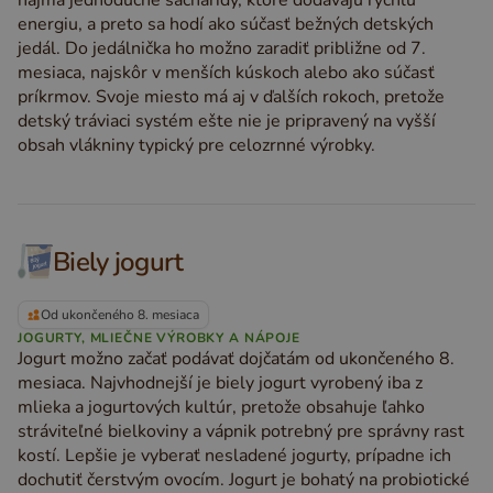
najmä jednoduché sacharidy, ktoré dodávajú rýchlu
energiu, a preto sa hodí ako súčasť bežných detských
jedál. Do jedálnička ho možno zaradiť približne od 7.
mesiaca, najskôr v menších kúskoch alebo ako súčasť
príkrmov. Svoje miesto má aj v ďalších rokoch, pretože
detský tráviaci systém ešte nie je pripravený na vyšší
obsah vlákniny typický pre celozrnné výrobky.
Biely jogurt
Od ukončeného 8. mesiaca
JOGURTY, MLIEČNE VÝROBKY A NÁPOJE
Jogurt možno začať podávať dojčatám od ukončeného 8.
mesiaca. Najvhodnejší je biely jogurt vyrobený iba z
mlieka a jogurtových kultúr, pretože obsahuje ľahko
stráviteľné bielkoviny a vápnik potrebný pre správny rast
kostí. Lepšie je vyberať nesladené jogurty, prípadne ich
dochutiť čerstvým ovocím. Jogurt je bohatý na probiotické