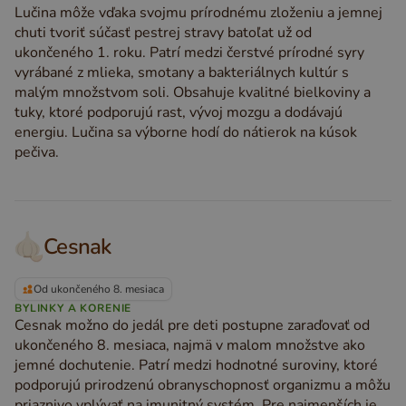
Lučina môže vďaka svojmu prírodnému zloženiu a jemnej
chuti tvoriť súčasť pestrej stravy batoľat už od
ukončeného 1. roku. Patrí medzi čerstvé prírodné syry
vyrábané z mlieka, smotany a bakteriálnych kultúr s
malým množstvom soli. Obsahuje kvalitné bielkoviny a
tuky, ktoré podporujú rast, vývoj mozgu a dodávajú
energiu. Lučina sa výborne hodí do nátierok na kúsok
pečiva.
Cesnak
Od ukončeného 8. mesiaca
BYLINKY A KORENIE
Cesnak možno do jedál pre deti postupne zaraďovať od
ukončeného 8. mesiaca, najmä v malom množstve ako
jemné dochutenie. Patrí medzi hodnotné suroviny, ktoré
podporujú prirodzenú obranyschopnosť organizmu a môžu
priaznivo vplývať na imunitný systém. Pre najmenších je