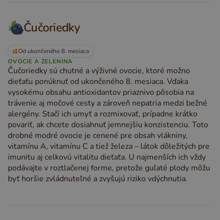
Čučoriedky
Od ukončeného 8. mesiaca
OVOCIE A ZELENINA
Čučoriedky sú chutné a výživné ovocie, ktoré možno
dieťaťu ponúknuť od ukončeného 8. mesiaca. Vďaka
vysokému obsahu antioxidantov priaznivo pôsobia na
trávenie aj močové cesty a zároveň nepatria medzi bežné
alergény. Stačí ich umyť a rozmixovať, prípadne krátko
povariť, ak chcete dosiahnuť jemnejšiu konzistenciu. Toto
drobné modré ovocie je cenené pre obsah vlákniny,
vitamínu A, vitamínu C a tiež železa – látok dôležitých pre
imunitu aj celkovú vitalitu dieťaťa. U najmenších ich vždy
podávajte v roztlačenej forme, pretože guľaté plody môžu
byť horšie zvládnuteľné a zvyšujú riziko vdýchnutia.