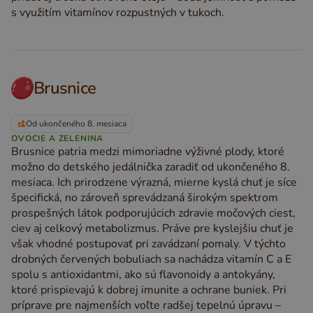
s využitím vitamínov rozpustných v tukoch.
Brusnice
Od ukončeného 8. mesiaca
OVOCIE A ZELENINA
Brusnice patria medzi mimoriadne výživné plody, ktoré
možno do detského jedálnička zaradiť od ukončeného 8.
mesiaca. Ich prirodzene výrazná, mierne kyslá chuť je síce
špecifická, no zároveň sprevádzaná širokým spektrom
prospešných látok podporujúcich zdravie močových ciest,
ciev aj celkový metabolizmus. Práve pre kyslejšiu chuť je
však vhodné postupovať pri zavádzaní pomaly. V týchto
drobných červených bobuliach sa nachádza vitamín C a E
spolu s antioxidantmi, ako sú flavonoidy a antokyány,
ktoré prispievajú k dobrej imunite a ochrane buniek. Pri
príprave pre najmenších voľte radšej tepelnú úpravu –