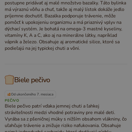
postupne pridávať aj malé množstvo bazalky. Táto bylinka
má výraznú vôňu a chuť, takže aj malý lístok dokáže jedlo
príjemne dochutiť. Bazalka podporuje trávenie, môže
pomôcť k upokojeniu organizmu a má priaznivý vplyv na
dýchací systém. Je bohatá na omega-3 mastné kyseliny,
vitamíny K, A a C, ako aj na minerálne látky, napríklad
vápnik a železo. Obsahuje aj aromatické silice, ktoré sa
podieľajú na jej typickej chuti a vôni.
Biele pečivo
Od ukončeného 7. mesiaca
PEČIVO
Biele pečivo patrí vďaka jemnej chuti a ľahkej
stráviteľnosti medzi vhodné potraviny pre malé deti.
Vyrába sa z pšeničnej múky s nižším obsahom vlákniny, čo
uľahčuje trávenie a znižuje riziko nafukovania. Obsahuje