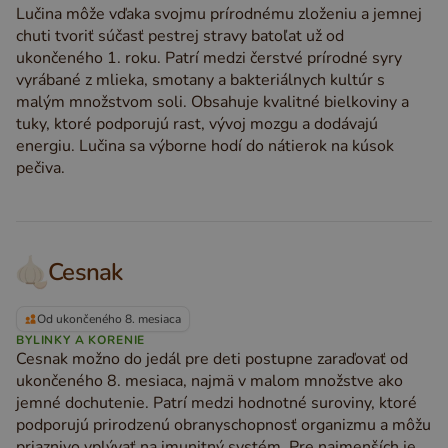
Lučina môže vďaka svojmu prírodnému zloženiu a jemnej
chuti tvoriť súčasť pestrej stravy batoľat už od
ukončeného 1. roku. Patrí medzi čerstvé prírodné syry
vyrábané z mlieka, smotany a bakteriálnych kultúr s
malým množstvom soli. Obsahuje kvalitné bielkoviny a
tuky, ktoré podporujú rast, vývoj mozgu a dodávajú
energiu. Lučina sa výborne hodí do nátierok na kúsok
pečiva.
Cesnak
Od ukončeného 8. mesiaca
BYLINKY A KORENIE
Cesnak možno do jedál pre deti postupne zaraďovať od
ukončeného 8. mesiaca, najmä v malom množstve ako
jemné dochutenie. Patrí medzi hodnotné suroviny, ktoré
podporujú prirodzenú obranyschopnosť organizmu a môžu
priaznivo vplývať na imunitný systém. Pre najmenších je