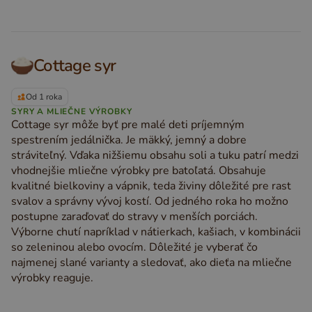
Cottage syr
Od 1 roka
SYRY A MLIEČNE VÝROBKY
Cottage syr môže byť pre malé deti príjemným
spestrením jedálnička. Je mäkký, jemný a dobre
stráviteľný. Vďaka nižšiemu obsahu soli a tuku patrí medzi
vhodnejšie mliečne výrobky pre batoľatá. Obsahuje
kvalitné bielkoviny a vápnik, teda živiny dôležité pre rast
svalov a správny vývoj kostí. Od jedného roka ho možno
postupne zaraďovať do stravy v menších porciách.
Výborne chutí napríklad v nátierkach, kašiach, v kombinácii
so zeleninou alebo ovocím. Dôležité je vyberať čo
najmenej slané varianty a sledovať, ako dieťa na mliečne
výrobky reaguje.