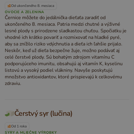
Od ukončeného 8. mesiaca
OVOCIE A ZELENINA
Černice môžete do jedálnička dieťaťa zaradiť od
ukončeného 8. mesiaca. Patria medzi chutné a výživné
lesné plody s prirodzene sladkastou chuťou. Spočiatku je
vhodné ich krátko povariť a rozmixovať na hladké pyré,
aby sa znížilo riziko vdýchnutia a dieťa ich ľahšie prijalo.
Neskôr, keď už dieťa bezpečne žuje, možno podávať aj
celé čerstvé plody. Sú bohatým zdrojom vitamínu C
podporujúceho imunitu, obsahujú aj vitamín K, kyselinu
listovú a vysoký podiel vlákniny. Navyše poskytujú
množstvo antioxidantov, ktoré prispievajú k celkovému
zdraviu.
Čerstvý syr (lučina)
Od 1 roka
SYRY A MLIEČNE VÝROBKY