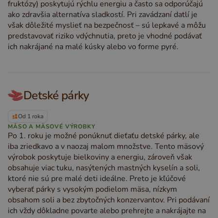
fruktózy) poskytujú rýchlu energiu a často sa odporúčajú
ako zdravšia alternatíva sladkostí. Pri zavádzaní datlí je
však dôležité myslieť na bezpečnosť – sú lepkavé a môžu
predstavovať riziko vdýchnutia, preto je vhodné podávať
ich nakrájané na malé kúsky alebo vo forme pyré.
Detské párky
Od 1 roka
MÄSO A MÄSOVÉ VÝROBKY
Po 1. roku je možné ponúknuť dieťaťu detské párky, ale
iba zriedkavo a v naozaj malom množstve. Tento mäsový
výrobok poskytuje bielkoviny a energiu, zároveň však
obsahuje viac tuku, nasýtených mastných kyselín a soli,
ktoré nie sú pre malé deti ideálne. Preto je kľúčové
vyberať párky s vysokým podielom mäsa, nízkym
obsahom soli a bez zbytočných konzervantov. Pri podávaní
ich vždy dôkladne povarte alebo prehrejte a nakrájajte na