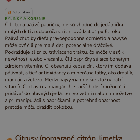
Od 5 rokov
BYLINKY A KORENIE
Čili, teda pálivé papričky, nie sú vhodné do jedálnička
malých detí a odporúča sa ich zavádzať až po 5. roku.
Pálivá chuť by dieťa pravdepodobne odmietlo a navyše
môže byť čili pre malé deti potenciálne dráždivé.
Podrážďuje sliznicu tráviaceho traktu, čo môže viesť k
nevoľnosti alebo vracaniu. Čili papričky sú síce bohatým
zdrojom vitamínu C, obsahujú kapsaicín, ktorý im dodáva
pálivosť, a tiež antioxidanty a minerálne látky, ako draslík,
mangán a železo. Medzi najvýznamnejšie zložky patrí
vitamín C, draslík a mangán. U starších detí možno čili
pridávať do hlavných jedál len vo veľmi malom množstve
a pri manipulácii s papričkami je potrebná opatrnosť,
pretože môžu dráždiť pokožku.
Citrusy (pomaranč, citrón, limetka,