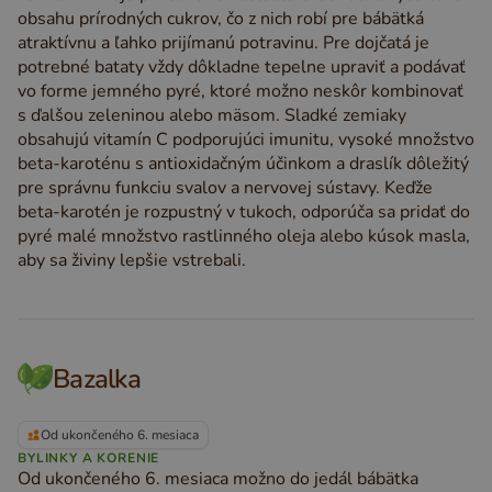
obsahu prírodných cukrov, čo z nich robí pre bábätká
atraktívnu a ľahko prijímanú potravinu. Pre dojčatá je
potrebné bataty vždy dôkladne tepelne upraviť a podávať
vo forme jemného pyré, ktoré možno neskôr kombinovať
s ďalšou zeleninou alebo mäsom. Sladké zemiaky
obsahujú vitamín C podporujúci imunitu, vysoké množstvo
beta-karoténu s antioxidačným účinkom a draslík dôležitý
pre správnu funkciu svalov a nervovej sústavy. Keďže
beta-karotén je rozpustný v tukoch, odporúča sa pridať do
pyré malé množstvo rastlinného oleja alebo kúsok masla,
aby sa živiny lepšie vstrebali.
Bazalka
Od ukončeného 6. mesiaca
BYLINKY A KORENIE
Od ukončeného 6. mesiaca možno do jedál bábätka