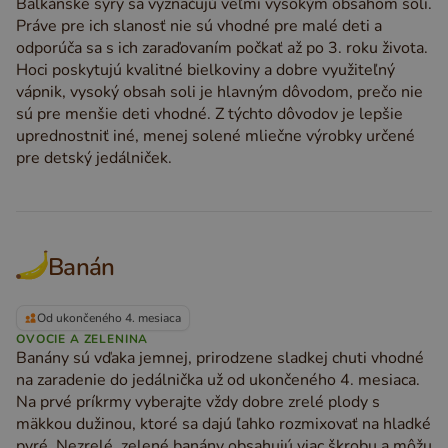
Balkánske syry sa vyznačujú veľmi vysokým obsahom soli.
Práve pre ich slanosť nie sú vhodné pre malé deti a
odporúča sa s ich zaraďovaním počkať až po 3. roku života.
Hoci poskytujú kvalitné bielkoviny a dobre využiteľný
vápnik, vysoký obsah soli je hlavným dôvodom, prečo nie
sú pre menšie deti vhodné. Z týchto dôvodov je lepšie
uprednostniť iné, menej solené mliečne výrobky určené
pre detský jedálniček.
Banán
Od ukončeného 4. mesiaca
OVOCIE A ZELENINA
Banány sú vďaka jemnej, prirodzene sladkej chuti vhodné
na zaradenie do jedálnička už od ukončeného 4. mesiaca.
Na prvé príkrmy vyberajte vždy dobre zrelé plody s
mäkkou dužinou, ktoré sa dajú ľahko rozmixovať na hladké
pyré. Nezrelé, zelené banány obsahujú viac škrobu a môžu