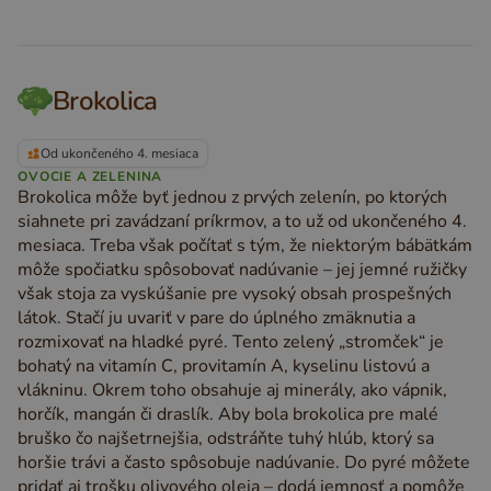
Brokolica
Od ukončeného 4. mesiaca
OVOCIE A ZELENINA
Brokolica môže byť jednou z prvých zelenín, po ktorých
siahnete pri zavádzaní príkrmov, a to už od ukončeného 4.
mesiaca. Treba však počítať s tým, že niektorým bábätkám
môže spočiatku spôsobovať nadúvanie – jej jemné ružičky
však stoja za vyskúšanie pre vysoký obsah prospešných
látok. Stačí ju uvariť v pare do úplného zmäknutia a
rozmixovať na hladké pyré. Tento zelený „stromček“ je
bohatý na vitamín C, provitamín A, kyselinu listovú a
vlákninu. Okrem toho obsahuje aj minerály, ako vápnik,
horčík, mangán či draslík. Aby bola brokolica pre malé
bruško čo najšetrnejšia, odstráňte tuhý hlúb, ktorý sa
horšie trávi a často spôsobuje nadúvanie. Do pyré môžete
pridať aj trošku olivového oleja – dodá jemnosť a pomôže