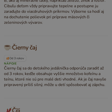
B, ako aj minerálne látky, napríklad železo, zinok a fosfor.
Cibuľu deťom vždy pripravujte tepelne a postupne ju
zaraďujte do viacdruhových príkrmov. Výborne sa hodí aj
na dochutenie polievok pri príprave mäsových či
zeleninových vývarov.
Čierny čaj
Od 3 rokov
NÁPOJE
Čierny čaj sa do detského jedálnička odporúča zaradiť až
od 3 rokov, keďže obsahuje vyššie množstvo kofeínu a
teínu, ktoré nie sú pre malé deti vhodné. Ak je čaj navyše
pripravený príliš silný, môže u detí spôsobovať aj zápchu.
Čili