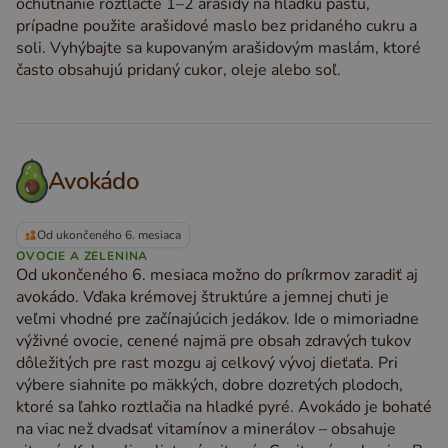
ochutnanie roztlačte 1–2 arašidy na hladkú pastu,
prípadne použite arašidové maslo bez pridaného cukru a
soli. Vyhýbajte sa kupovaným arašidovým maslám, ktoré
často obsahujú pridaný cukor, oleje alebo soľ.
Avokádo
Od ukončeného 6. mesiaca
OVOCIE A ZELENINA
Od ukončeného 6. mesiaca možno do príkrmov zaradiť aj
avokádo. Vďaka krémovej štruktúre a jemnej chuti je
veľmi vhodné pre začínajúcich jedákov. Ide o mimoriadne
výživné ovocie, cenené najmä pre obsah zdravých tukov
dôležitých pre rast mozgu aj celkový vývoj dieťaťa. Pri
výbere siahnite po mäkkých, dobre dozretých plodoch,
ktoré sa ľahko roztlačia na hladké pyré. Avokádo je bohaté
na viac než dvadsať vitamínov a minerálov – obsahuje