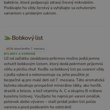
baktérie, ktoré podporujú zdravý črevný mikrobióm.
Podávajte ho vždy čerstvý a vyhýbajte sa ochuteným
variantom s pridaným cukrom.
Bobkový list
Od ukončeného 7. mesiaca
BYLINKY A KORENIE
Už od začiatku zavádzania príkrmov možno jedlá jemne
ochutiť bobkovým listom, ktorý dodá pokrmom príjemnú
vôňu a plnšiu chuť. Keďže sa bobkový list po uvarení vždy
z jedla vyberá a nekonzumuje sa, jeho použitie je
bezpečné aj pre malé deti od 7. mesiaca. Táto aromatická
bylinka obsahuje prospešné minerálne látky, ako horčík,
draslík a železo, a tiež vitamíny A, C a skupiny B vrátane
kyseliny listovej. Využijete ho najmä pri varení omáčok,
polievok alebo vývarov – stačí pridať jeden list počas
varenia a pred podávaním ho odstrániť.