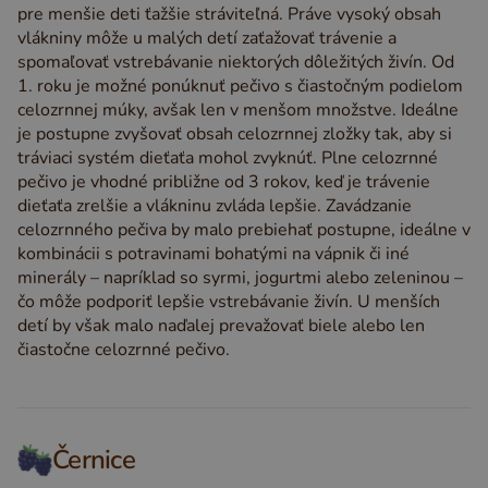
pre menšie deti ťažšie stráviteľná. Práve vysoký obsah
vlákniny môže u malých detí zaťažovať trávenie a
spomaľovať vstrebávanie niektorých dôležitých živín. Od
1. roku je možné ponúknuť pečivo s čiastočným podielom
celozrnnej múky, avšak len v menšom množstve. Ideálne
je postupne zvyšovať obsah celozrnnej zložky tak, aby si
tráviaci systém dieťaťa mohol zvyknúť. Plne celozrnné
pečivo je vhodné približne od 3 rokov, keď je trávenie
dieťaťa zrelšie a vlákninu zvláda lepšie. Zavádzanie
celozrnného pečiva by malo prebiehať postupne, ideálne v
kombinácii s potravinami bohatými na vápnik či iné
minerály – napríklad so syrmi, jogurtmi alebo zeleninou –
čo môže podporiť lepšie vstrebávanie živín. U menších
detí by však malo naďalej prevažovať biele alebo len
čiastočne celozrnné pečivo.
Černice