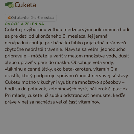
Cuketa
Od ukončeného 6. mesiaca
OVOCIE A ZELENINA
Cuketa je výbornou voľbou medzi prvými príkrmami a hodí
sa pre deti od ukončeného 6. mesiaca. Jej jemná,
nenápadná chuť je pre bábätká ľahko prijateľná a zároveň
zbytočne nedráždi trávenie. Navyše sa veľmi jednoducho
pripravuje – môžete ju variť v malom množstve vody, dusiť
alebo upraviť v pare do mäkka. Obsahuje veľa vody,
vlákninu a cenné látky, ako beta-karotén, vitamín C a
draslík, ktorý podporuje správnu činnosť nervovej sústavy.
Cuketu možno v kuchyni využiť na množstvo spôsobov –
hodí sa do polievok, zeleninových pyré, nátierok či placiek.
Pri mladej cukete už šupku odstraňovať nemusíte, keďže
práve v nej sa nachádza veľká časť vitamínov.