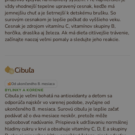
vždy vhodnejší tepelne upravený cesnak, keďže má
jemnejšiu chuť a je šetrnejší k detskému brušku. So
surovým cesnakom je lepšie počkať do vyššieho veku.
Cesnak je zdrojom vitamínu C, vitamínov skupiny B,
horčíka, draslíka aj železa. Ak má dieťa citlivejšie trávenie,
začínajte naozaj veľmi pomaly a sledujte jeho reakcie.
Cibuľa
Od ukončeného 8. mesiaca
BYLINKY A KORENIE
Cibuľa je veľmi bohatá na antioxidanty a deťom sa
odporúča najskôr vo varenej podobe, zvyčajne od
ukončeného 8. mesiaca. Surovú cibuľu je lepšie začať
podávať až o dva mesiace neskôr, pretože môže
spôsobovať nadúvanie. Prispieva k udržiavaniu normálnej
hladiny cukru v krvi a obsahuje vitamíny C, D, E a skupiny