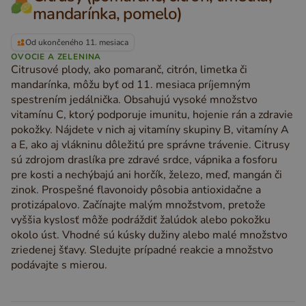
mandarínka, pomelo)
Od ukončeného 11. mesiaca
OVOCIE A ZELENINA
Citrusové plody, ako pomaranč, citrón, limetka či
mandarínka, môžu byť od 11. mesiaca príjemným
spestrením jedálnička. Obsahujú vysoké množstvo
vitamínu C, ktorý podporuje imunitu, hojenie rán a zdravie
pokožky. Nájdete v nich aj vitamíny skupiny B, vitamíny A
a E, ako aj vlákninu dôležitú pre správne trávenie. Citrusy
sú zdrojom draslíka pre zdravé srdce, vápnika a fosforu
pre kosti a nechýbajú ani horčík, železo, meď, mangán či
zinok. Prospešné flavonoidy pôsobia antioxidačne a
protizápalovo. Začínajte malým množstvom, pretože
vyššia kyslosť môže podráždiť žalúdok alebo pokožku
okolo úst. Vhodné sú kúsky dužiny alebo malé množstvo
zriedenej šťavy. Sledujte prípadné reakcie a množstvo
podávajte s mierou.