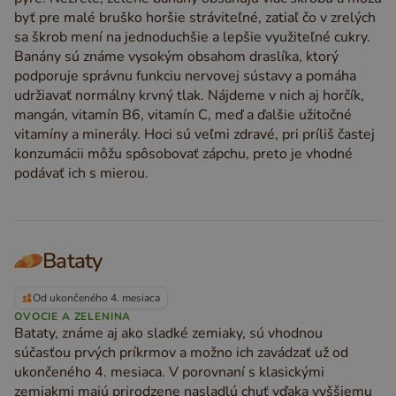
byť pre malé bruško horšie stráviteľné, zatiaľ čo v zrelých
sa škrob mení na jednoduchšie a lepšie využiteľné cukry.
Banány sú známe vysokým obsahom draslíka, ktorý
podporuje správnu funkciu nervovej sústavy a pomáha
udržiavať normálny krvný tlak. Nájdeme v nich aj horčík,
mangán, vitamín B6, vitamín C, meď a ďalšie užitočné
vitamíny a minerály. Hoci sú veľmi zdravé, pri príliš častej
konzumácii môžu spôsobovať zápchu, preto je vhodné
podávať ich s mierou.
Bataty
Od ukončeného 4. mesiaca
OVOCIE A ZELENINA
Bataty, známe aj ako sladké zemiaky, sú vhodnou
súčasťou prvých príkrmov a možno ich zavádzať už od
ukončeného 4. mesiaca. V porovnaní s klasickými
zemiakmi majú prirodzene nasladlú chuť vďaka vyššiemu