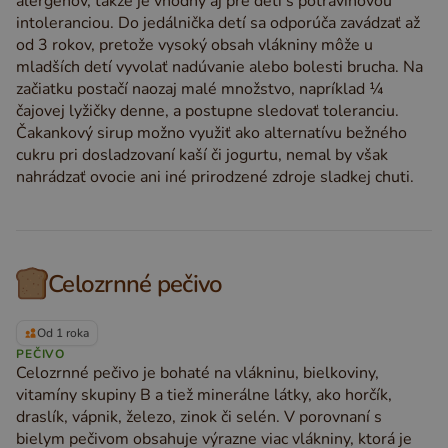
alergénov, takže je vhodný aj pre deti s potravinovou
intoleranciou. Do jedálnička detí sa odporúča zavádzať až
od 3 rokov, pretože vysoký obsah vlákniny môže u
mladších detí vyvolať nadúvanie alebo bolesti brucha. Na
začiatku postačí naozaj malé množstvo, napríklad ¼
čajovej lyžičky denne, a postupne sledovať toleranciu.
Čakankový sirup možno využiť ako alternatívu bežného
cukru pri dosladzovaní kaší či jogurtu, nemal by však
nahrádzať ovocie ani iné prirodzené zdroje sladkej chuti.
Celozrnné pečivo
Od 1 roka
PEČIVO
Celozrnné pečivo je bohaté na vlákninu, bielkoviny,
vitamíny skupiny B a tiež minerálne látky, ako horčík,
draslík, vápnik, železo, zinok či selén. V porovnaní s
bielym pečivom obsahuje výrazne viac vlákniny, ktorá je