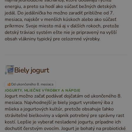
najmä jednoduché sacharidy, ktoré dodávajú rýchlu
energiu, a preto sa hodí ako súčasť bežných detských
jedál. Do jedálnička ho možno zaradiť približne od 7.
mesiaca, najskôr v menších kúskoch alebo ako súčasť
príkrmov. Svoje miesto má aj v ďalších rokoch, pretože
detský tráviaci systém ešte nie je pripravený na vyšší
obsah vlákniny typický pre celozrnné výrobky.
Biely jogurt
Od ukončeného 8. mesiaca
JOGURTY, MLIEČNE VÝROBKY A NÁPOJE
Jogurt možno začať podávať dojčatám od ukončeného 8.
mesiaca. Najvhodnejší je biely jogurt vyrobený iba z
mlieka a jogurtových kultúr, pretože obsahuje ľahko
stráviteľné bielkoviny a vápnik potrebný pre správny rast
kostí. Lepšie je vyberať nesladené jogurty, prípadne ich
dochutiť čerstvým ovocím. Jogurt je bohatý na probiotické