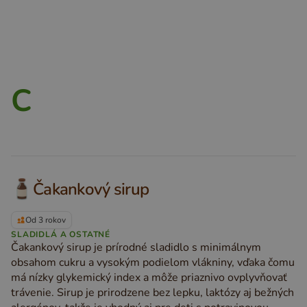
C
Čakankový sirup
Od 3 rokov
SLADIDLÁ A OSTATNÉ
Čakankový sirup je prírodné sladidlo s minimálnym
obsahom cukru a vysokým podielom vlákniny, vďaka čomu
má nízky glykemický index a môže priaznivo ovplyvňovať
trávenie. Sirup je prirodzene bez lepku, laktózy aj bežných