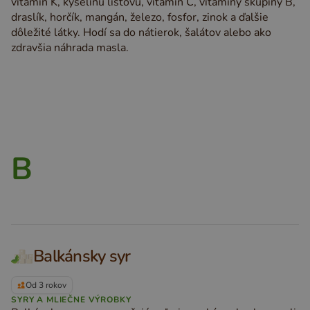
vitamín K, kyselinu listovú, vitamín C, vitamíny skupiny B,
draslík, horčík, mangán, železo, fosfor, zinok a ďalšie
dôležité látky. Hodí sa do nátierok, šalátov alebo ako
zdravšia náhrada masla.
B
Balkánsky syr
Od 3 rokov
SYRY A MLIEČNE VÝROBKY