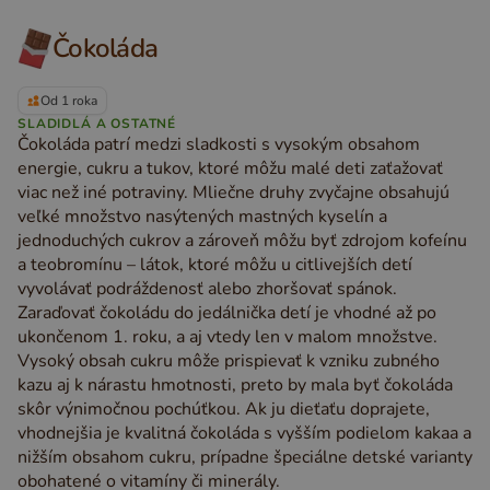
Čokoláda
Od 1 roka
SLADIDLÁ A OSTATNÉ
Čokoláda patrí medzi sladkosti s vysokým obsahom
energie, cukru a tukov, ktoré môžu malé deti zaťažovať
viac než iné potraviny. Mliečne druhy zvyčajne obsahujú
veľké množstvo nasýtených mastných kyselín a
jednoduchých cukrov a zároveň môžu byť zdrojom kofeínu
a teobromínu – látok, ktoré môžu u citlivejších detí
vyvolávať podráždenosť alebo zhoršovať spánok.
Zaraďovať čokoládu do jedálnička detí je vhodné až po
ukončenom 1. roku, a aj vtedy len v malom množstve.
Vysoký obsah cukru môže prispievať k vzniku zubného
kazu aj k nárastu hmotnosti, preto by mala byť čokoláda
skôr výnimočnou pochúťkou. Ak ju dieťaťu doprajete,
vhodnejšia je kvalitná čokoláda s vyšším podielom kakaa a
nižším obsahom cukru, prípadne špeciálne detské varianty
obohatené o vitamíny či minerály.