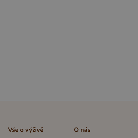
25 minut
Rýžová kaše s kokosovým mlékem a
hruškou
Rýže je přirozeně jemná a krásně
nasládlá. S kapkou kokosového mléka
vznikne vláčná, hřejivá kaše, která je
ideální i v dnech, kdy dítě potřebuje
něco lehkého.
Vše o výživě
O nás