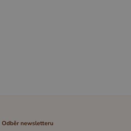
20 minut
Ovocná přesnídávka s hruškou,
meruňkou a banánem
Hravá ovocná kombinace, která
spojuje šťavnatost hrušek, plnou chuť
meruněk a jemnost banánu. Tato
přesnídávka je ideální pro děti, které
mají rády sladší ovoce
Odběr newsletteru