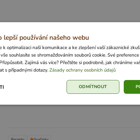
o lepší používání našeho webu
 k optimalizaci naší komunikace a ke zlepšení vaší zákaznické zkuše
it vše souhlasíte se shromažďováním souborů cookie. Své preference
Přizpůsobit. Zajímá vás více? Přečtěte si podrobně, jak chráníme va
at s případnými dotazy.
Zásady ochrany osobních údajů
TI
ODMÍTNOUT
P
Recepty
Svačinky