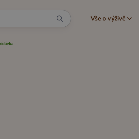
Vše o výživě
nídávka
Svačinky