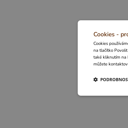
Cookies - pr
Cookies používáme
na tlačítko Povol
také kliknutím na 
můžete kontaktov
PODROBNOS