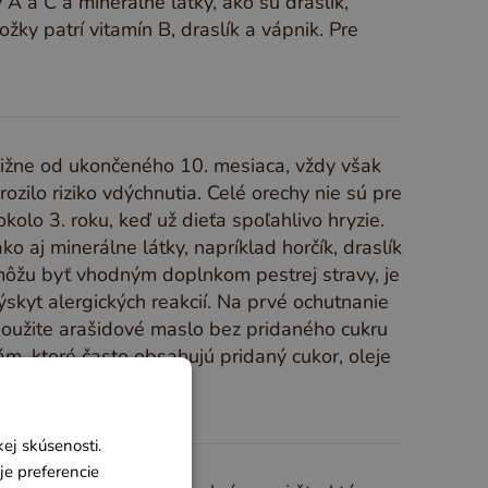
y A a C a minerálne látky, ako sú draslík,
ky patrí vitamín B, draslík a vápnik. Pre
bližne od ukončeného 10. mesiaca, vždy však
ozilo riziko vdýchnutia. Celé orechy nie sú pre
olo 3. roku, keď už dieťa spoľahlivo hryzie.
o aj minerálne látky, napríklad horčík, draslík
môžu byť vhodným doplnkom pestrej stravy, je
ýskyt alergických reakcií. Na prvé ochutnanie
použite arašidové maslo bez pridaného cukru
, ktoré často obsahujú pridaný cukor, oleje
ej skúsenosti.
je preferencie