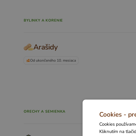
BYLINKY A KORENIE
Arašidy
Od ukončeného 10. mesiaca
ORECHY A SEMIENKA
Cookies - pr
Cookies používame
Kliknutím na tlač