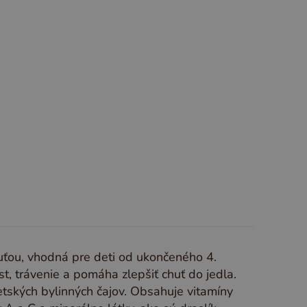
S
T
U
V
W
X
Y
Z
huťou, vhodná pre deti od ukončeného 4.
t, trávenie a pomáha zlepšiť chuť do jedla.
tských bylinných čajov. Obsahuje vitamíny