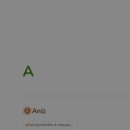
A
B
C
D
E
F
G
H
A
Aníz
Od ukončeného 4. mesiaca