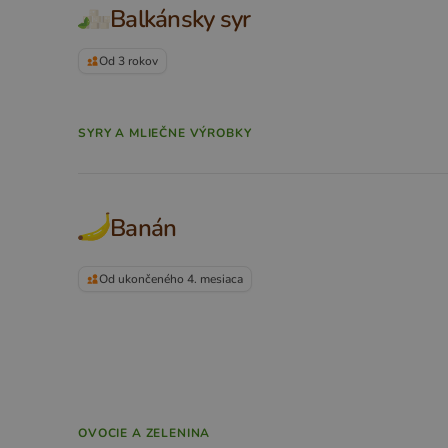
Balkánsky syr
Od 3 rokov
SYRY A MLIEČNE VÝROBKY
Banán
Od ukončeného 4. mesiaca
OVOCIE A ZELENINA