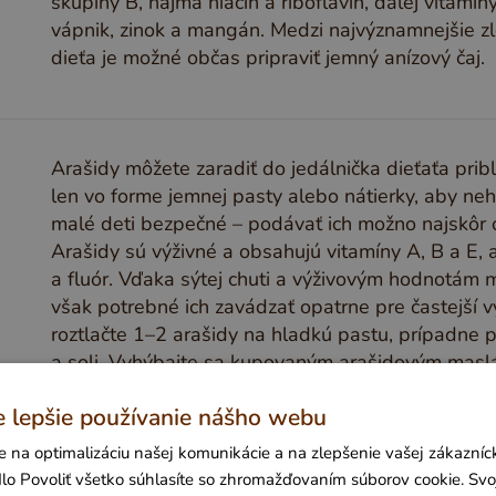
skupiny B, najmä niacín a riboflavín, ďalej vitamín
vápnik, zinok a mangán. Medzi najvýznamnejšie zlož
dieťa je možné občas pripraviť jemný anízový čaj.
Arašidy môžete zaradiť do jedálnička dieťaťa pri
len vo forme jemnej pasty alebo nátierky, aby nehr
malé deti bezpečné – podávať ich možno najskôr ok
Arašidy sú výživné a obsahujú vitamíny A, B a E, ak
a fluór. Vďaka sýtej chuti a výživovým hodnotám 
však potrebné ich zavádzať opatrne pre častejší v
roztlačte 1–2 arašidy na hladkú pastu, prípadne 
a soli. Vyhýbajte sa kupovaným arašidovým maslám
alebo soľ.
e lepšie používanie nášho webu
 na optimalizáciu našej komunikácie a na zlepšenie vašej zákazníck
idlo Povoliť všetko súhlasíte so zhromažďovaním súborov cookie. Svo