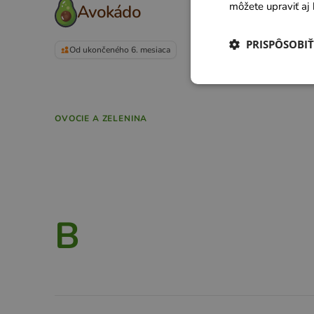
môžete upraviť aj 
Avokádo
PRISPÔSOBIŤ
Od ukončeného 6. mesiaca
OVOCIE A ZELENINA
B