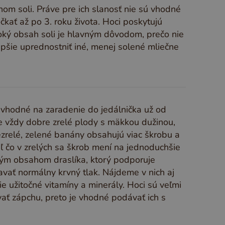
m soli. Práve pre ich slanosť nie sú vhodné
kať až po 3. roku života. Hoci poskytujú
soký obsah soli je hlavným dôvodom, prečo nie
epšie uprednostniť iné, menej solené mliečne
 vhodné na zaradenie do jedálnička už od
e vždy dobre zrelé plody s mäkkou dužinou,
ezrelé, zelené banány obsahujú viac škrobu a
aľ čo v zrelých sa škrob mení na jednoduchšie
kým obsahom draslíka, ktorý podporuje
vať normálny krvný tlak. Nájdeme v nich aj
e užitočné vitamíny a minerály. Hoci sú veľmi
vať zápchu, preto je vhodné podávať ich s