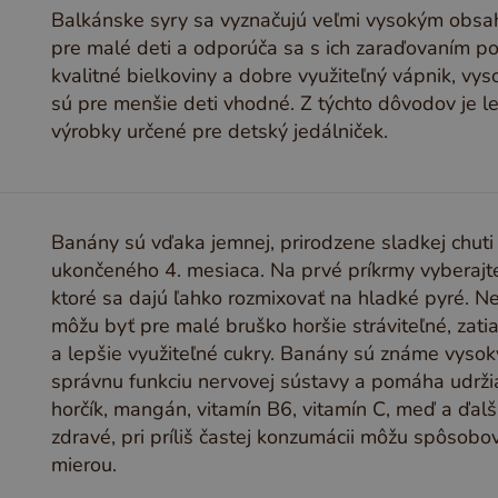
Balkánske syry sa vyznačujú veľmi vysokým obsaho
pre malé deti a odporúča sa s ich zaraďovaním poč
kvalitné bielkoviny a dobre využiteľný vápnik, vy
sú pre menšie deti vhodné. Z týchto dôvodov je l
výrobky určené pre detský jedálniček.
Banány sú vďaka jemnej, prirodzene sladkej chuti
ukončeného 4. mesiaca. Na prvé príkrmy vyberajt
ktoré sa dajú ľahko rozmixovať na hladké pyré. N
môžu byť pre malé bruško horšie stráviteľné, zati
a lepšie využiteľné cukry. Banány sú známe vyso
správnu funkciu nervovej sústavy a pomáha udržia
horčík, mangán, vitamín B6, vitamín C, meď a ďalši
zdravé, pri príliš častej konzumácii môžu spôsobo
mierou.