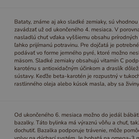
Bataty, známe aj ako sladké zemiaky, sú vhodnou
zavádzať už od ukončeného 4. mesiaca. V porovna
nasladlú chuť vďaka vyššiemu obsahu prírodných cu
ľahko prijímanú potravinu. Pre dojčatá je potrebn
podávať vo forme jemného pyré, ktoré možno nes
mäsom. Sladké zemiaky obsahujú vitamín C podpo
karoténu s antioxidačným účinkom a draslík dôleži
sústavy. Keďže beta-karotén je rozpustný v tukoc
rastlinného oleja alebo kúsok masla, aby sa živiny 
Od ukončeného 6. mesiaca možno do jedál bábät
bazalky. Táto bylinka má výraznú vôňu a chuť, tak
dochutiť. Bazalka podporuje trávenie, môže pomô
vplyv na dýchací systém. Je bohatá na omega-3 ma