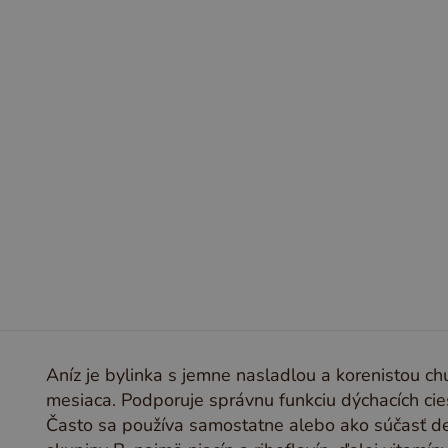
CH
I
J
K
L
M
N
O
P
Q
R
Aníz je bylinka s jemne nasladlou a korenistou c
mesiaca. Podporuje správnu funkciu dýchacích cies
Často sa používa samostatne alebo ako súčasť de