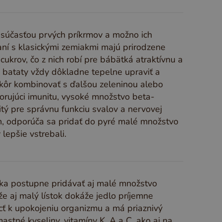
 súčasťou prvých príkrmov a možno ich
ní s klasickými zemiakmi majú prirodzene
krov, čo z nich robí pre bábätká atraktívnu a
é bataty vždy dôkladne tepelne upraviť a
kôr kombinovať s ďalšou zeleninou alebo
rujúci imunitu, vysoké množstvo beta-
tý pre správnu funkciu svalov a nervovej
h, odporúča sa pridať do pyré malé množstvo
lepšie vstrebali.
ka postupne pridávať aj malé množstvo
že aj malý lístok dokáže jedlo príjemne
cť k upokojeniu organizmu a má priaznivý
stné kyseliny, vitamíny K, A a C, ako aj na