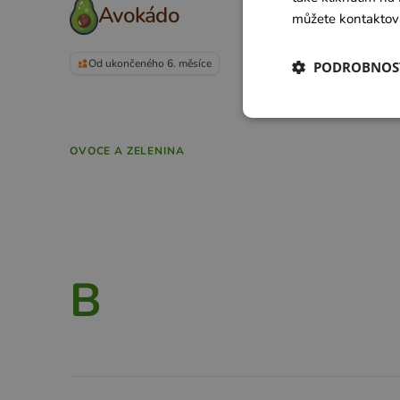
Avokádo
můžete kontaktov
Od ukončeného 6. měsíce
PODROBNOS
OVOCE A ZELENINA
B