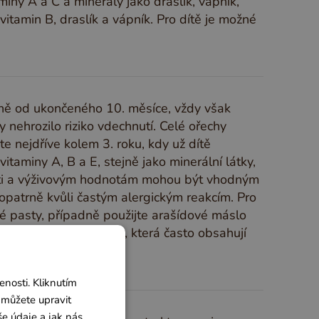
miny A a C a minerály jako draslík, vápník,
itamin B, draslík a vápník. Pro dítě je možné
ižně od ukončeného 10. měsíce, vždy však
ehrozilo riziko vdechnutí. Celé ořechy
e nejdříve kolem 3. roku, kdy už dítě
itaminy A, B a E, stejně jako minerální látky,
 chuti a výživovým hodnotám mohou být vhodným
opatrně kvůli častým alergickým reakcím. Pro
é pasty, případně použijte arašídové máslo
m arašídovým máslům, která často obsahují
nosti. Kliknutím
 můžete upravit
še údaje a jak nás