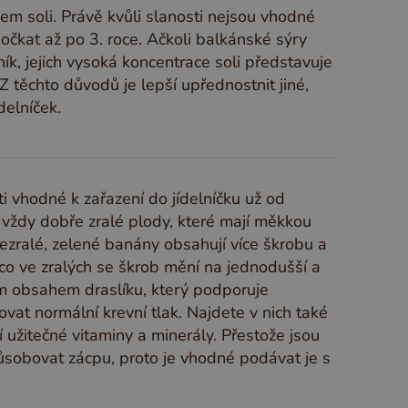
m soli. Právě kvůli slanosti nejsou vhodné
očkat až po 3. roce. Ačkoli balkánské sýry
ník, jejich vysoká koncentrace soli představuje
Z těchto důvodů je lepší upřednostnit jiné,
delníček.
i vhodné k zařazení do jídelníčku už od
 vždy dobře zralé plody, které mají měkkou
ezralé, zelené banány obsahují více škrobu a
co ve zralých se škrob mění na jednodušší a
m obsahem draslíku, který podporuje
at normální krevní tlak. Najdete v nich také
 užitečné vitaminy a minerály. Přestože jsou
působovat zácpu, proto je vhodné podávat je s