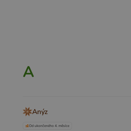
A
B
C
D
E
F
G
H
A
Anýz
Od ukončeného 4. měsíce