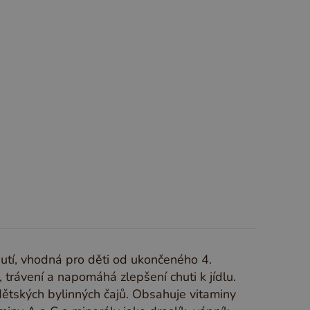
S
T
U
V
W
X
Y
Z
utí, vhodná pro děti od ukončeného 4.
 trávení a napomáhá zlepšení chuti k jídlu.
ětských bylinných čajů. Obsahuje vitaminy