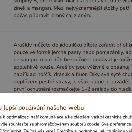
skupiny B, především niacin a riboflavin, dále vita
zinek a mangan. Mezi nejvýznamnější složky patří v
občas připravit jemný čaj z anýzu.
Arašídy můžete do jídelníčku dítěte zařadit přibl
pouze ve formě jemné pasty nebo pomazánky, aby n
nejsou pro malé děti bezpečné – podávat je můžet
spolehlivě kouše. Arašídy jsou výživné a obsahují v
například hořčík, draslík a fluor. Díky své syté
doplňkem pestré stravy, je však nutné je zavádět 
první ochutnání rozmačkejte 1–2 arašídy do hladk
bez přidaného cukru a soli. Vyhněte se kupovaný
přidaný cukr, oleje či sůl.
o lepší používání našeho webu
 k optimalizaci naší komunikace a ke zlepšení vaší zákaznické zkuše
it vše souhlasíte se shromažďováním souborů cookie. Své preference
Přizpůsobit. Zajímá vás více? Přečtěte si podrobně, jak chráníme va