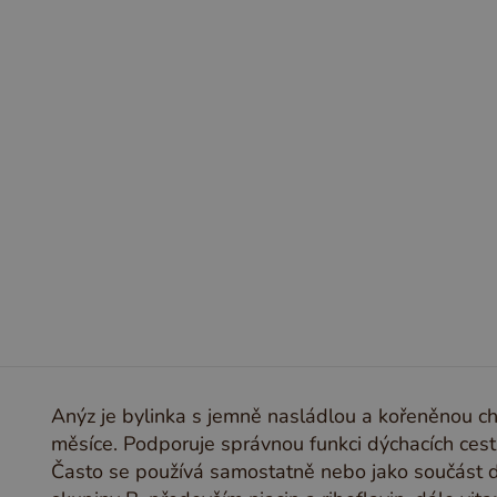
CH
I
J
K
L
M
N
O
P
Q
R
Anýz je bylinka s jemně nasládlou a kořeněnou ch
měsíce. Podporuje správnou funkci dýchacích cest,
Často se používá samostatně nebo jako součást d