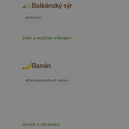
Balkánský sýr
Od 3 let
SÝRY A MLÉČNÉ VÝROBKY
Banán
Od ukončeného 4. měsíce
OVOCE A ZELENINA