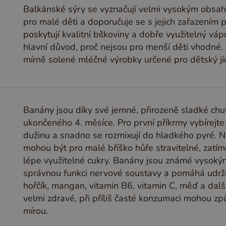
Balkánské sýry se vyznačují velmi vysokým obsahe
pro malé děti a doporučuje se s jejich zařazením p
poskytují kvalitní bílkoviny a dobře využitelný váp
hlavní důvod, proč nejsou pro menší děti vhodné. 
mírně solené mléčné výrobky určené pro dětský jí
Banány jsou díky své jemné, přirozeně sladké chut
ukončeného 4. měsíce. Pro první příkrmy vybírejte
dužinu a snadno se rozmixují do hladkého pyré. N
mohou být pro malé bříško hůře stravitelné, zatím
lépe využitelné cukry. Banány jsou známé vysoký
správnou funkci nervové soustavy a pomáhá udržov
hořčík, mangan, vitamin B6, vitamin C, měď a další
velmi zdravé, při příliš časté konzumaci mohou z
mírou.