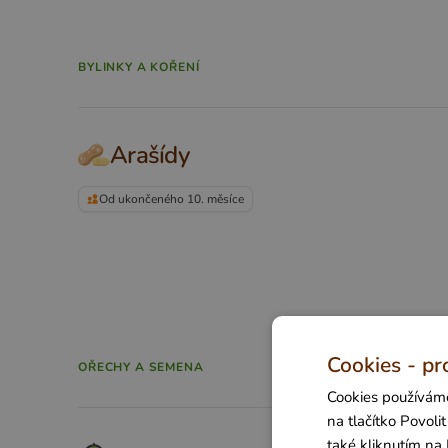
BYLINKY A KOŘENÍ
Arašídy
Od ukončeného 10. měsíce
Cookies - pr
OŘECHY A SEMENA
Cookies používáme
na tlačítko Povol
také kliknutím na 