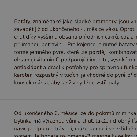
Batáty, známé také jako sladké brambory, jsou vh
zavádět již od ukončeného 4. měsíce věku. Opro
chuť díky vyššímu obsahu přírodních cukrů, což z 
přijímanou potravinu. Pro kojence je nutné batat
formě jemného pyré, které lze později kombinova
obsahují vitamin C podporující imunitu, vysoké m
antioxidant a draslík potřebný pro správnou funkc
karoten rozpustný v tucích, je vhodné do pyré při
kousek másla, aby se živiny lépe vstřebaly.
Od ukončeného 6. měsíce lze do pokrmů miminka z
bylinka má výraznou vůni a chuť, takže i drobný l
navíc podporuje trávení, může pomoci ke zklidnění
systém. Je bohatá na omega-3 mastné kyseliny, vit