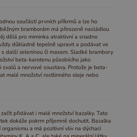
odnou součástí prvních příkrmů a lze ho
ti běžným bramborám má přirozeně nasládlou
něj dělá pro miminka atraktivní a snadno
y vždy důkladně tepelně upravit a podávat ve
t s další zeleninou či masem. Sladké brambory
nožství beta-karotenu působícího jako
i svalů a nervové soustavy. Protože je beta-
dat malé množství rostlinného oleje nebo
ačít přidávat i malé množství bazalky. Tato
ístek dokáže pokrm příjemně dochutit. Bazalka
 organismu a má pozitivní vliv na dýchací
aminy K, A a C, ale také na minerální látky,