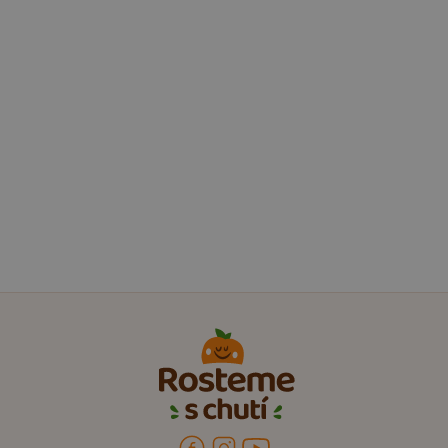
20 minut
Ovocná přesnídávka s hruškou, meruňkou a
banánem
Hravá ovocná kombinace, která spojuje šťavnatost
hrušek, plnou chuť meruněk a jemnost banánu.
Tato přesnídávka je ideální pro děti, které mají rády
sladší ovoce