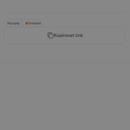
Recepty
Snídaně
Kopírovat link
Obědy