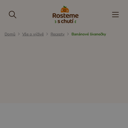
Domů
Vše o výživě
Recepty
Banánové lívanečky
Snídaně