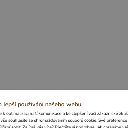
o lepší používání našeho webu
 k optimalizaci naší komunikace a ke zlepšení vaší zákaznické zkuše
it vše souhlasíte se shromažďováním souborů cookie. Své preference
Přizpůsobit. Zajímá vás více? Přečtěte si podrobně, jak chráníme va