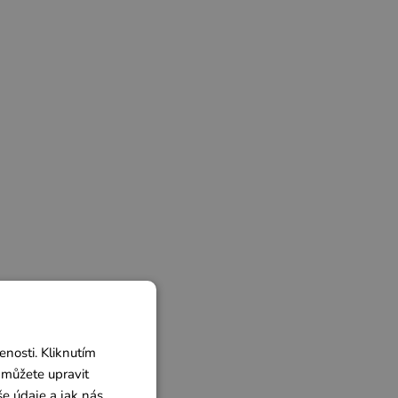
nosti. Kliknutím
 můžete upravit
še údaje a jak nás